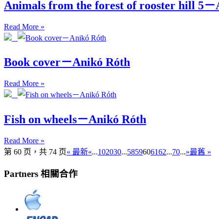
Animals from the forest of rooster hill 5
Read More »
Book cover－Anikó Róth
Read More »
Fish on wheels－Anikó Róth
Read More »
第 60 页，共 74 页
« 最新
«
...
10
20
30
...
58
59
60
61
62
...
70
...
»
最舊 »
Partners 相關合作