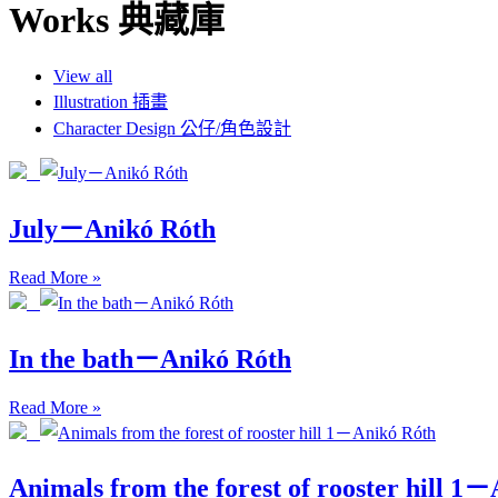
Works 典藏庫
View all
Illustration 插畫
Character Design 公仔/角色設計
July－Anikó Róth
Read More »
In the bath－Anikó Róth
Read More »
Animals from the forest of rooster hill 1