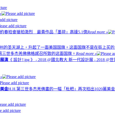
»
約春拍會搶拍激烈 最貴作品「墨荷」高達5.1億
Read more »
日，在加州的圣天湖上，升起了一面美国国旗。这面国旗不是在街上
.第三世多杰羌佛佛格感召所致的这面国旗。
Read more »
業展演
《 設計?.jpg 》 - 2018 @國北教大 新一代設計展 - 2018 
 »
萬美金
H.H.第三世多杰羌佛畫的一幅「枇杷」再次拍出1020萬美