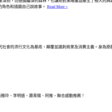
印象深刻，而德國幽深的森林，也讓她對黑暗童話產生了極大的興趣
的角色和插圖自己說故事。
Read More »
 English的作品以現代社會的流行文化為基底，顛覆並諷刺商業及消費
、黃雅玲、李明道、蕭青陽、阿推，聯合感動推薦！