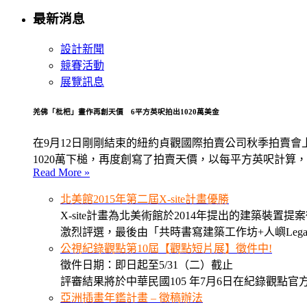
最新消息
設計新聞
競賽活動
展覽訊息
羌佛「枇杷」畫作再創天價 6平方英呎拍出1020萬美金
在9月12日剛剛結束的紐約貞觀國際拍賣公司秋季拍賣會上
1020萬下槌，再度創寫了拍賣天價，以每平方英呎計算
Read More »
北美館2015年第二屆X-site計畫優勝
X-site計畫為北美術館於2014年提出的建築裝置提
激烈評選，最後由「共時書寫建築工作坊+人嶼Legacy L
公視紀錄觀點第10屆【觀點短片展】徵件中!
徵件日期：即日起至5/31（二）截止
評審結果將於中華民國105 年7月6日在紀錄觀點官
亞洲插畫年鑑計畫 – 徵稿辦法