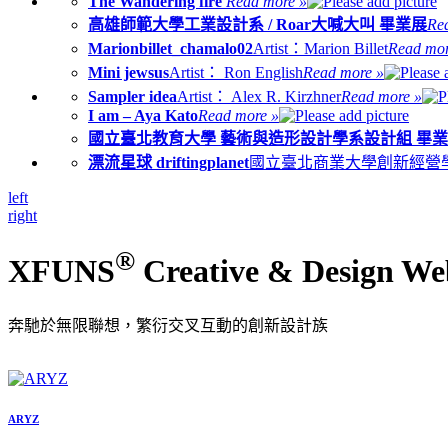
The Wandering fire
Read more »
高雄師範大學工業設計系 / Roar大喊大叫 畢業展
Re
Marionbillet_chamalo02
Artist：Marion Billet
Read mor
Mini jewsus
Artist： Ron English
Read more »
Sampler idea
Artist： Alex R. Kirzhner
Read more »
I am – Aya Kato
Read more »
國立臺北教育大學 藝術與造形設計學系設計組 畢
漂流星球 driftingplanet
國立臺北商業大學創新經營學
left
right
®
XFUNS
Creative & Design We
奔馳於無限聯想，繁衍交叉互動的創新設計族
ARYZ