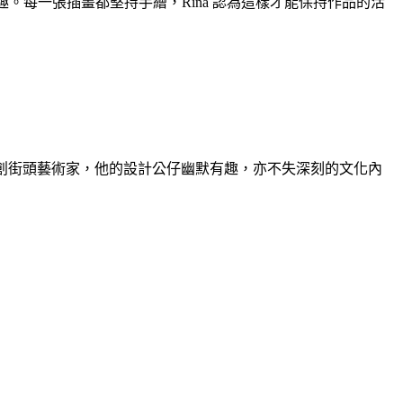
。每一張插畫都堅持手繪，Rina 認為這樣才能保持作品的活
主義。身為原創街頭藝術家，他的設計公仔幽默有趣，亦不失深刻的文化內