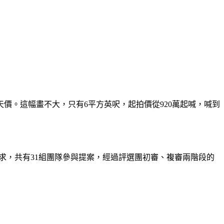
金天價。這幅畫不大，只有6平方英呎，起拍價從920萬起喊，喊到
nt）為訴求，共有31組團隊參與提案，經過評選團初審、複審兩階段的