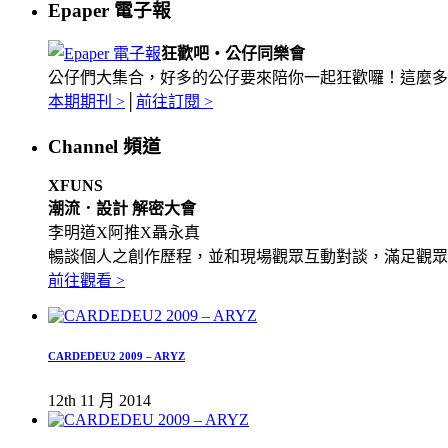
Epaper 電子報
狂歡吧‧公仔同樂會
公仔們大集合，好多的公仔要來陪你一起狂歡囉！這麼多
本期期刊 >
│
前往訂閱 >
Channel 頻道
XFUNS
潮流．設計 解密大會
李明道X阿推X聶永真
暢談個人之創作歷程，並和現場觀眾互動對談，滿足觀眾
前往觀看 >
CARDEDEU2 2009 – ARYZ
12th 11 月 2014