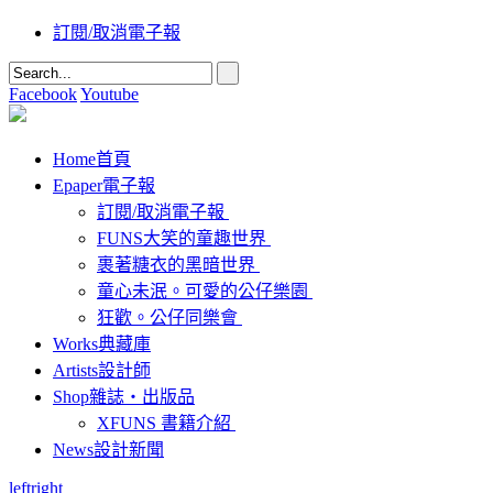
訂閱/取消電子報
Facebook
Youtube
Home
首頁
Epaper
電子報
訂閱/取消電子報
FUNS大笑的童趣世界
裹著糖衣的黑暗世界
童心未泯。可愛的公仔樂園
狂歡。公仔同樂會
Works
典藏庫
Artists
設計師
Shop
雜誌‧出版品
XFUNS 書籍介紹
News
設計新聞
left
right