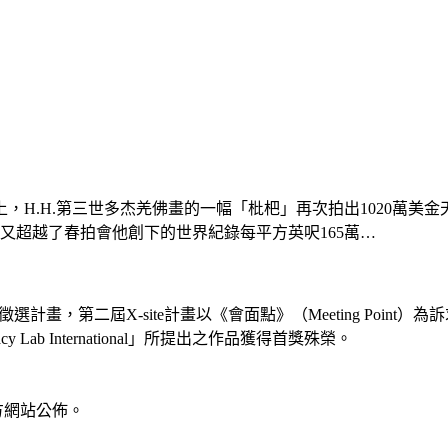
，H.H.第三世多杰羌佛畫的一幅「枇杷」再次拍出1020萬美
，又超越了春拍會他創下的世界紀錄每平方英呎165萬…
案徵選計畫，第二屆X-site計畫以《會面點》（Meeting Poi
ab International」所提出之作品獲得首獎殊榮。
方網站公佈。