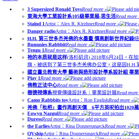
3 Supersized Ronald Toys
Read more »
東海大學工業設計系105級畢業展-思生活
Read more 
Staind 1
Artist：Alex R. Kirzhner
Read more »
Danger radio
Artist：Alex R. Kirzhner
Read more »
H.H. 第三世多杰羌佛的水墨畫 價高創新世界紀錄
紐
Bunnnies Rabbbit
Read more »
Tengu 1
Read more »
祂的本质就是这样
(洛杉矶讯) 2018年6月24
旗，被送到了第三世多杰羌佛办公室。这是因H.H
國立臺北教育大學 藝術與造形設計學系設計組 畢
Play 1
Read more »
佛教正法中心
Read more »
樹德視傳系
視覺傳達設計系｜畢業設計展
Read more
Camo Rabbbits toy
Artist：Ron English
Read more »
羌佛「枇杷」畫作再創天價 6平方英呎拍出1020
Eowyn Nazgul
Read more »
Duress
Read more »
the Earlies
Artist：Rina Donnersmarck
Read more »
QVship
Artist：Rina Donnersmarck
Read more »