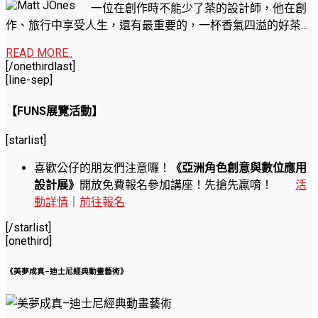
一位在創作時不能少了茶的設計師，他在創
作、旅行中享受人生，還有最重要的，一杯香氣四溢的好茶…
.
READ MORE..
[/onethirdlast]
[line-sep]
【FUNS展覽活動】
[starlist]
喜歡公仔的朋友們注意囉！
《亞洲角色創意與數位應用
設計展》
開放免費報名參加講座！先搶先贏唷！
活
動詳情
｜
前往報名
[/starlist]
[onethird]
《美夢成真–迪士尼經典動畫藝術》
.