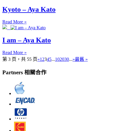
Kyoto – Aya Kato
Read More »
I am – Aya Kato
Read More »
第 3 页，共 55 页
«
1
2
3
4
5
...
10
20
30
...
»
最舊 »
Partners 相關合作