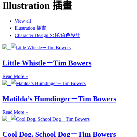
Illustration 插畫
View all
Illustration 插畫
Character Design 公仔/角色設計
Little Whistle－Tim Bowers
Read More »
Matilda’s Humdinger－Tim Bowers
Read More »
Cool Dog, School Dog－Tim Bowers