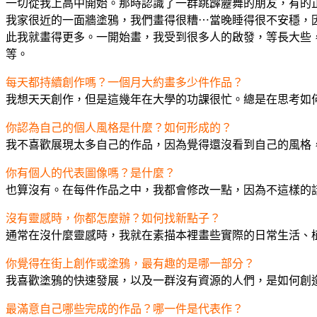
一切從我上高中開始。那時認識了一群跳霹靂舞的朋友，有的正
我家很近的一面牆塗鴉，我們畫得很糟⋯當晚睡得很不安穩，
此我就畫得更多。一開始畫，我受到很多人的啟發，等長大些，我受到的影響
等。
每天都持續創作嗎？一個月大約畫多少件作品？
我想天天創作，但是這幾年在大學的功課很忙。總是在思考如
你認為自己的個人風格是什麼？如何形成的？
我不喜歡展現太多自己的作品，因為覺得還沒看到自己的風格
你有個人的代表圖像嗎？是什麼？
也算沒有。在每件作品之中，我都會修改一點，因為不這樣的
沒有靈感時，你都怎麼辦？如何找新點子？
通常在沒什麼靈感時，我就在素描本裡畫些實際的日常生活、
你覺得在街上創作或塗鴉，最有趣的是哪一部分？
我喜歡塗鴉的快速發展，以及一群沒有資源的人們，是如何創
最滿意自己哪些完成的作品？哪一件是代表作？