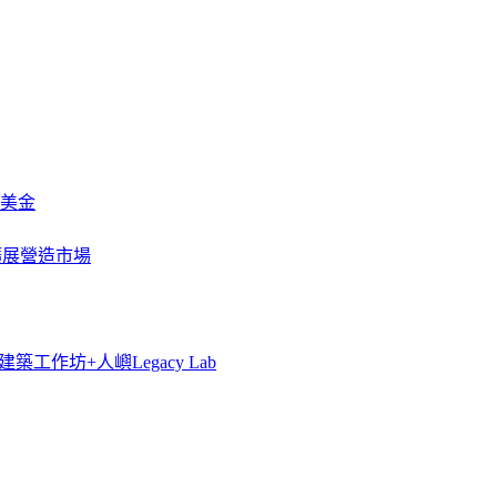
萬美金
一步擴展營造市場
築工作坊+人嶼Legacy Lab