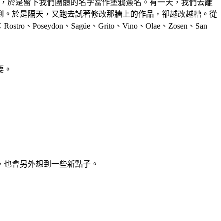
鴉，於是留下我們團體的名字當作塗鴉簽名。有一天，我們去離
到。於是隔天，又跑去試著修改那牆上的作品，卻越改越糟。從
on、Sagüe、Grito、Vino、Olae、Zosen、San
要。
，也會另外想到一些新點子。