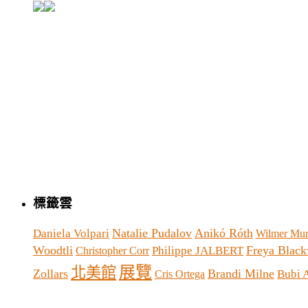
標籤雲
Natalie Pudalov
Anikó Róth
Daniela Volpari
Wilmer Mur
Woodtli
Freya Blac
Philippe JALBERT
Christopher Corr
展覽
北美館
Zollars
Brandi Milne
Bubi 
Cris Ortega