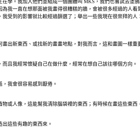
在學。我加入他們並組成一個團體叫 MKS，我們也嘗試去塗
因為我一直在想那面被我畫得很糟糕的牆，會被很多經過的人看
就比較經過篩選了；舉出一些我現在很崇拜的人：Rostro、Poseyd
何畫出新東西、或找新的畫畫地點，對我而言，這和畫圖一樣重
，而且我經常懷疑自己在做什麼，經常在想自己該往哪個方向。
話，我會很容易感到厭倦。
植物或人像，這能幫我清除腦袋裡的東西；有時候在畫這些東西
造出這些有趣的東西來。