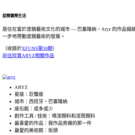
詮釋實際生活
居住在富於塗鴉藝術文化的城市 — 巴塞隆納，Aryz 的作
一步地帶動塗鴉藝術的發展。
（收錄於
XFUNS第50期
）
前往欣賞ARYZ相關作品
ARYZ
星座：巨蟹座
城市：西班牙，巴塞隆納
座右銘：或多或少
創作工具 / 技術：噴漆顏料和滾筒顏料
最喜愛的作品：我作品旁邊的那一件
最愛的美術館：街頭