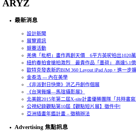
ARYZ
最新消息
設計新聞
展覽資訊
競賽活動
羌佛「枇杷」畫作再創天價 6平方英呎拍出1020
紐約春拍會搶拍激烈 最貴作品「墨荷」 高達5.1億
歐特克發表新的BIM 360 Layout iPad App，進
金泰浩 --- 內在美學
《非派對日快樂》洪乙丹創作個展
《台灣舞孃—馬瑄攝影展》
北美館2015年第二屆X-site計畫優勝團隊「共時書寫建
公視紀錄觀點第10屆【觀點短片展】徵件中!
亞洲插畫年鑑計畫 – 徵稿辦法
Advertising 焦點訊息