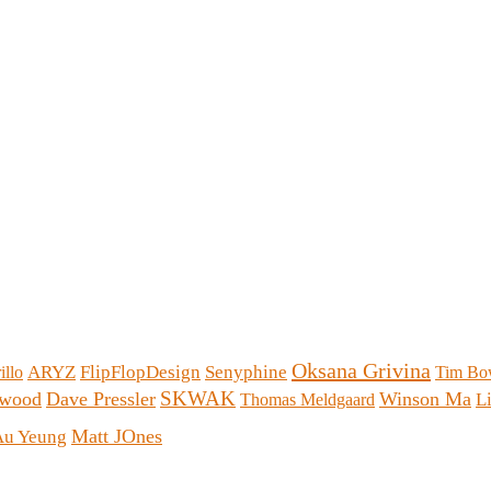
Oksana Grivina
ARYZ
FlipFlopDesign
Senyphine
illo
Tim Bo
SKWAK
kwood
Dave Pressler
Winson Ma
L
Thomas Meldgaard
Matt JOnes
Au Yeung