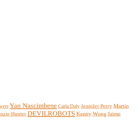
Yan Nascimbene
Martin
Jennifer Perry
wers
Carla Daly
DEVILROBOTS
Kenny Wong
Jaime
inzie Hunter