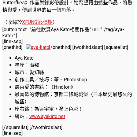
Butterflies》作音樂錄影帶設計。她希望藉由這些作品，將熱
情與愛，傳到世界的每一個角落。
（收錄於
XFUNS第45期
）
[button text=”前往欣賞Aya Kato相關作品” url=”../tag/aya-
kato/”]
[line-sep]
[onethird]
[/onethird] [twothirdslast] [squarelist]
Aya Kato
星座：魔羯
城市：愛知縣
創作工具／技巧：筆、Photoshop
最喜愛的書籍：《Hinotori》
最喜歡的博物館：京都二條城城堡（日本歷史最悠久的
城堡）
座右銘：為這宇宙，塗上色彩！
網站：
www.ayakato.net
[/squarelist] [/twothirdslast]
[line-sep]