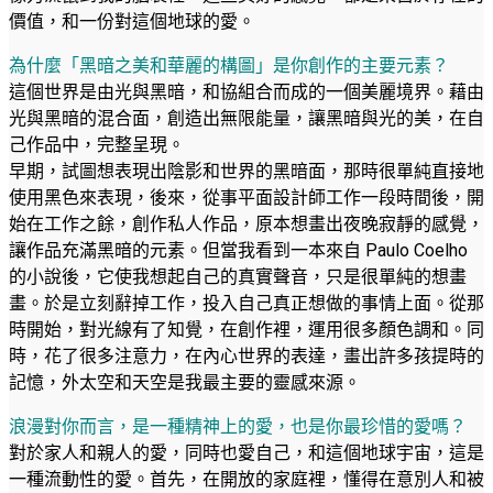
價值，和一份對這個地球的愛。
為什麼「黑暗之美和華麗的構圖」是你創作的主要元素？
這個世界是由光與黑暗，和協組合而成的一個美麗境界。藉由
光與黑暗的混合面，創造出無限能量，讓黑暗與光的美，在自
己作品中，完整呈現。
早期，試圖想表現出陰影和世界的黑暗面，那時很單純直接地
使用黑色來表現，後來，從事平面設計師工作一段時間後，開
始在工作之餘，創作私人作品，原本想畫出夜晚寂靜的感覺，
讓作品充滿黑暗的元素。但當我看到一本來自 Paulo Coelho
的小說後，它使我想起自己的真實聲音，只是很單純的想畫
畫。於是立刻辭掉工作，投入自己真正想做的事情上面。從那
時開始，對光線有了知覺，在創作裡，運用很多顏色調和。同
時，花了很多注意力，在內心世界的表達，畫出許多孩提時的
記憶，外太空和天空是我最主要的靈感來源。
浪漫對你而言，是一種精神上的愛，也是你最珍惜的愛嗎？
對於家人和親人的愛，同時也愛自己，和這個地球宇宙，這是
一種流動性的愛。首先，在開放的家庭裡，懂得在意別人和被