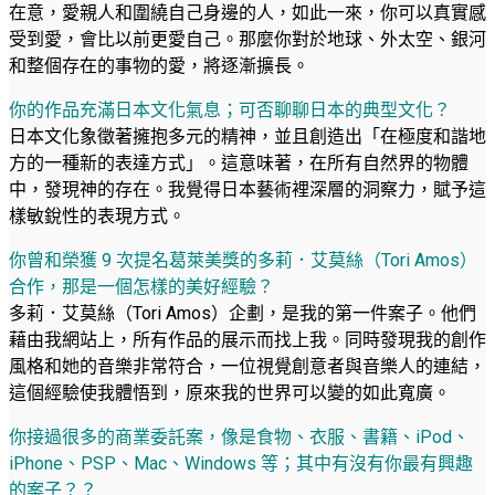
在意，愛親人和圍繞自己身邊的人，如此一來，你可以真實感
受到愛，會比以前更愛自己。那麼你對於地球、外太空、銀河
和整個存在的事物的愛，將逐漸擴長。
你的作品充滿日本文化氣息；可否聊聊日本的典型文化？
日本文化象徵著擁抱多元的精神，並且創造出「在極度和諧地
方的一種新的表達方式」。這意味著，在所有自然界的物體
中，發現神的存在。我覺得日本藝術裡深層的洞察力，賦予這
樣敏銳性的表現方式。
你曾和榮獲 9 次提名葛萊美獎的多莉．艾莫絲（Tori Amos）
合作，那是一個怎樣的美好經驗？
多莉．艾莫絲（Tori Amos）企劃，是我的第一件案子。他們
藉由我網站上，所有作品的展示而找上我。同時發現我的創作
風格和她的音樂非常符合，一位視覺創意者與音樂人的連結，
這個經驗使我體悟到，原來我的世界可以變的如此寬廣。
你接過很多的商業委託案，像是食物、衣服、書籍、iPod、
iPhone、PSP、Mac、Windows 等；其中有沒有你最有興趣
的案子？？