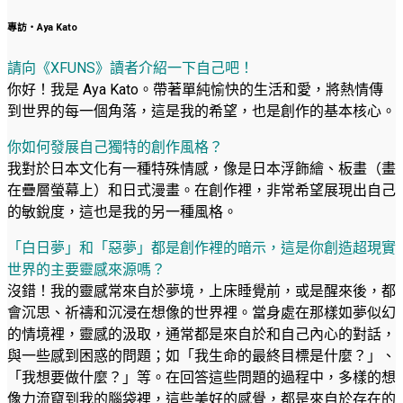
專訪‧Aya Kato
請向《XFUNS》讀者介紹一下自己吧！
你好！我是 Aya Kato。帶著單純愉快的生活和愛，將熱情傳
到世界的每一個角落，這是我的希望，也是創作的基本核心。
你如何發展自己獨特的創作風格？
我對於日本文化有一種特殊情感，像是日本浮飾繪、板畫（畫
在疊層螢幕上）和日式漫畫。在創作裡，非常希望展現出自己
的敏銳度，這也是我的另一種風格。
「白日夢」和「惡夢」都是創作裡的暗示，這是你創造超現實
世界的主要靈感來源嗎？
沒錯！我的靈感常來自於夢境，上床睡覺前，或是醒來後，都
會沉思、祈禱和沉浸在想像的世界裡。當身處在那樣如夢似幻
的情境裡，靈感的汲取，通常都是來自於和自己內心的對話，
與一些感到困惑的問題；如「我生命的最終目標是什麼？」、
「我想要做什麼？」等。在回答這些問題的過程中，多樣的想
像力流竄到我的腦袋裡，這些美好的感覺，都是來自於存在的