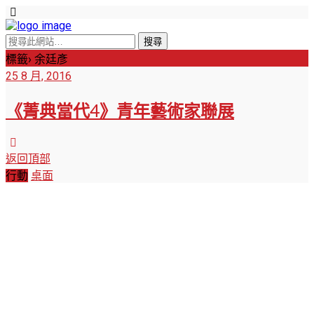
標籤› 余廷彥
25 8 月, 2016
《菁典當代4》青年藝術家聯展
返回頂部
行動
桌面