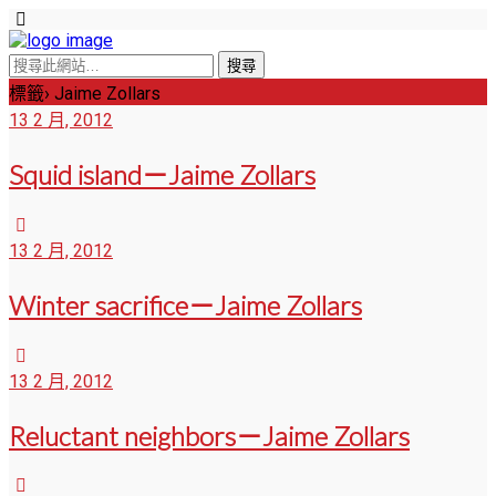
標籤› Jaime Zollars
13 2 月, 2012
Squid island－Jaime Zollars
13 2 月, 2012
Winter sacrifice－Jaime Zollars
13 2 月, 2012
Reluctant neighbors－Jaime Zollars