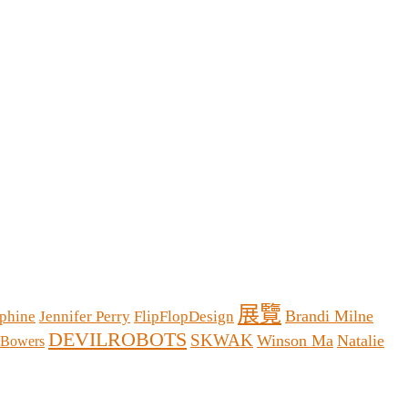
展覽
Brandi Milne
phine
Jennifer Perry
FlipFlopDesign
DEVILROBOTS
SKWAK
Winson Ma
Natalie
 Bowers