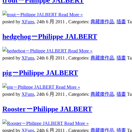
trout－Philippe JALBERT
Read More »
posted by
XFuns
,
24th 6 月 2011
, Categories:
典藏庫作品
,
插畫
Ta
hedgehog－Philippe JALBERT
Read More »
posted by
XFuns
,
24th 6 月 2011
, Categories:
典藏庫作品
,
插畫
Ta
pig－Philippe JALBERT
Read More »
posted by
XFuns
,
24th 6 月 2011
, Categories:
典藏庫作品
,
插畫
Ta
Rooster－Philippe JALBERT
Read More »
posted by
XFuns
,
24th 6 月 2011
, Categories:
典藏庫作品
,
插畫
Ta