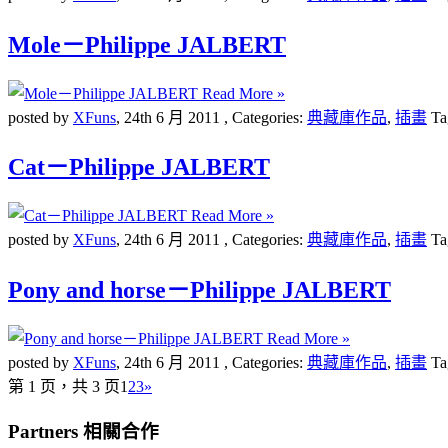
Mole－Philippe JALBERT
Read More »
posted by
XFuns
,
24th 6 月 2011
, Categories:
典藏庫作品
,
插畫
Ta
Cat－Philippe JALBERT
Read More »
posted by
XFuns
,
24th 6 月 2011
, Categories:
典藏庫作品
,
插畫
Ta
Pony and horse－Philippe JALBERT
Read More »
posted by
XFuns
,
24th 6 月 2011
, Categories:
典藏庫作品
,
插畫
Ta
第 1 页，共 3 页
1
2
3
»
Partners 相關合作