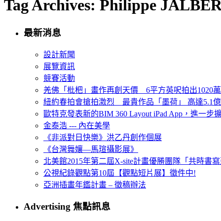
Tag Archives: Philippe JALBE
最新消息
設計新聞
展覽資訊
競賽活動
羌佛「枇杷」畫作再創天價 6平方英呎拍出1020
紐約春拍會搶拍激烈 最貴作品「墨荷」 高達5.1億
歐特克發表新的BIM 360 Layout iPad App，進
金泰浩 --- 內在美學
《非派對日快樂》洪乙丹創作個展
《台灣舞孃—馬瑄攝影展》
北美館2015年第二屆X-site計畫優勝團隊「共時書寫建
公視紀錄觀點第10屆【觀點短片展】徵件中!
亞洲插畫年鑑計畫 – 徵稿辦法
Advertising 焦點訊息