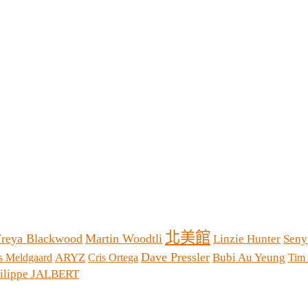
北美館
Freya Blackwood
Martin Woodtli
Linzie Hunter
Seny
Dave Pressler
ARYZ
Bubi Au Yeung
 Meldgaard
Cris Ortega
Tim
ilippe JALBERT