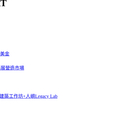
RT
萬美金
一步擴展營造市場
築工作坊+人嶼Legacy Lab