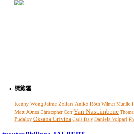
標籤雲
Kenny Wong
Jaime Zollars
Anikó Róth
Wilmer Murillo
Yan Nascimbene
Matt JOnes
Christopher Corr
Thomas
Oksana Grivina
Pudalov
Daniela Volpari
Ph
Carla Daly