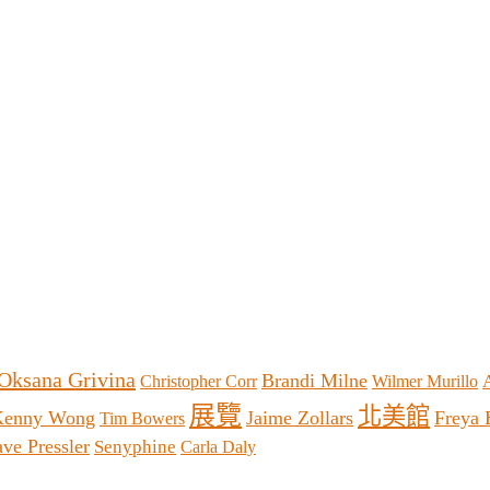
Oksana Grivina
Brandi Milne
Christopher Corr
Wilmer Murillo
展覽
北美館
Kenny Wong
Jaime Zollars
Freya
Tim Bowers
ve Pressler
Senyphine
Carla Daly