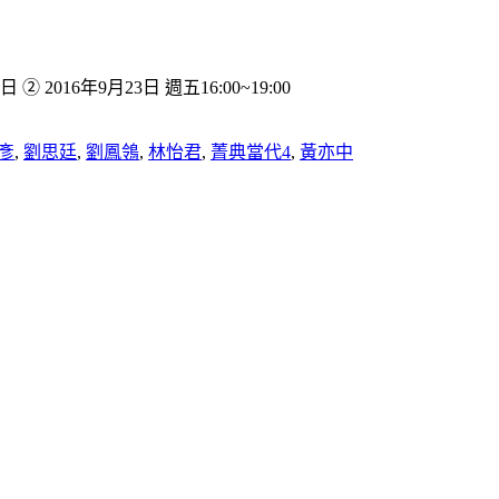
 ② 2016年9月23日 週五16:00~19:00
彥
,
劉思廷
,
劉鳳鴒
,
林怡君
,
菁典當代4
,
黃亦中