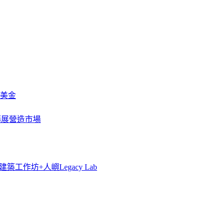
萬美金
一步擴展營造市場
築工作坊+人嶼Legacy Lab