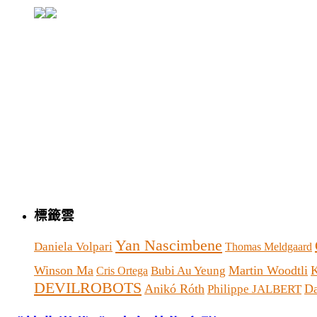
標籤雲
Yan Nascimbene
Daniela Volpari
Thomas Meldgaard
Winson Ma
Martin Woodtli
Bubi Au Yeung
Cris Ortega
DEVILROBOTS
Anikó Róth
Da
Philippe JALBERT