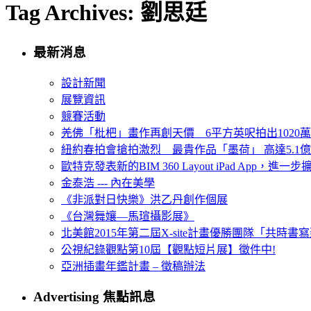
Tag Archives: 劉思廷
最新消息
設計新聞
展覽資訊
競賽活動
羌佛「枇杷」畫作再創天價 6平方英呎拍出1020
紐約春拍會搶拍激烈 最貴作品「墨荷」 高達5.1億
歐特克發表新的BIM 360 Layout iPad App，進
金泰浩 --- 內在美學
《非派對日快樂》洪乙丹創作個展
《台灣舞孃—馬瑄攝影展》
北美館2015年第二屆X-site計畫優勝團隊「共時書寫建
公視紀錄觀點第10屆【觀點短片展】徵件中!
亞洲插畫年鑑計畫 – 徵稿辦法
Advertising 焦點訊息