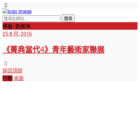
標籤› 劉鳳鴒
25 8 月, 2016
《菁典當代4》青年藝術家聯展
返回頂部
行動
桌面