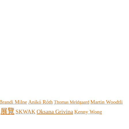
Brandi Milne
Anikó Róth
Martin Woodtli
Thomas Meldgaard
展覽
Oksana Grivina
SKWAK
Kenny Wong