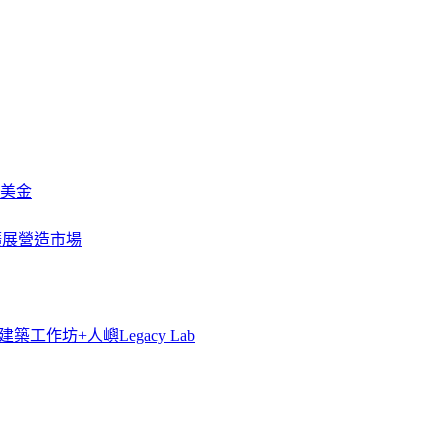
萬美金
一步擴展營造市場
築工作坊+人嶼Legacy Lab