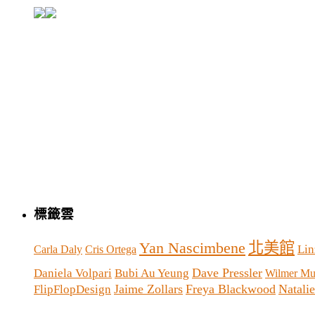
標籤雲
Yan Nascimbene
北美館
Lin
Carla Daly
Cris Ortega
Dave Pressler
Daniela Volpari
Bubi Au Yeung
Wilmer Mur
Jaime Zollars
Freya Blackwood
Natali
FlipFlopDesign