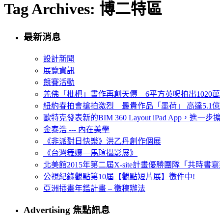
Tag Archives: 博二特區
最新消息
設計新聞
展覽資訊
競賽活動
羌佛「枇杷」畫作再創天價 6平方英呎拍出1020
紐約春拍會搶拍激烈 最貴作品「墨荷」 高達5.1億
歐特克發表新的BIM 360 Layout iPad App，進
金泰浩 --- 內在美學
《非派對日快樂》洪乙丹創作個展
《台灣舞孃—馬瑄攝影展》
北美館2015年第二屆X-site計畫優勝團隊「共時書寫建
公視紀錄觀點第10屆【觀點短片展】徵件中!
亞洲插畫年鑑計畫 – 徵稿辦法
Advertising 焦點訊息