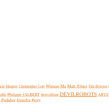
Winson Ma
Matt JOnes
zie Hunter
Christopher Corr
Tim Bowers
DEVILROBOTS
Philippe JALBERT
Senyphine
ARYZ
illo
e Pudalov
Jennifer Perry