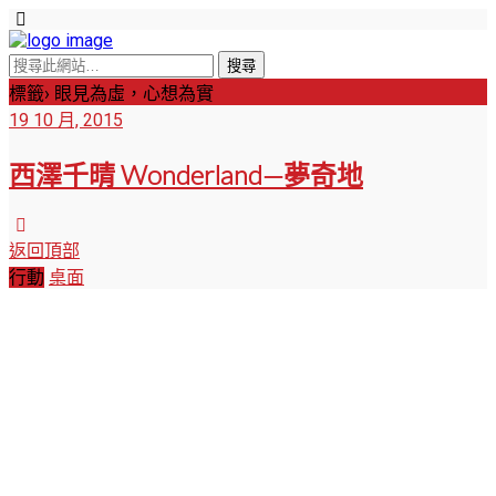
標籤› 眼見為虛，心想為實
19 10 月, 2015
西澤千晴 Wonderland—夢奇地
返回頂部
行動
桌面