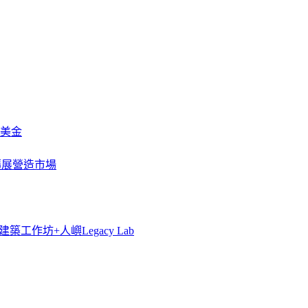
萬美金
一步擴展營造市場
築工作坊+人嶼Legacy Lab