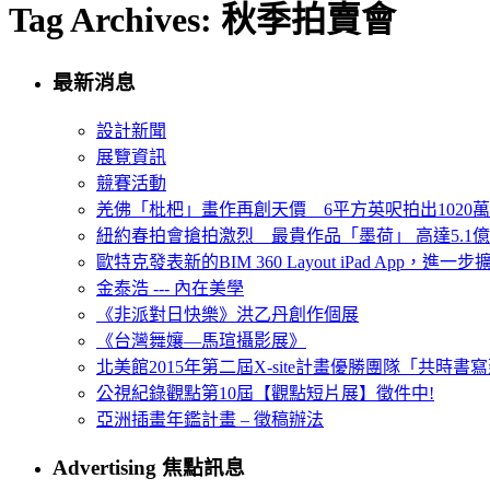
Tag Archives: 秋季拍賣會
最新消息
設計新聞
展覽資訊
競賽活動
羌佛「枇杷」畫作再創天價 6平方英呎拍出1020
紐約春拍會搶拍激烈 最貴作品「墨荷」 高達5.1億
歐特克發表新的BIM 360 Layout iPad App，進
金泰浩 --- 內在美學
《非派對日快樂》洪乙丹創作個展
《台灣舞孃—馬瑄攝影展》
北美館2015年第二屆X-site計畫優勝團隊「共時書寫建
公視紀錄觀點第10屆【觀點短片展】徵件中!
亞洲插畫年鑑計畫 – 徵稿辦法
Advertising 焦點訊息