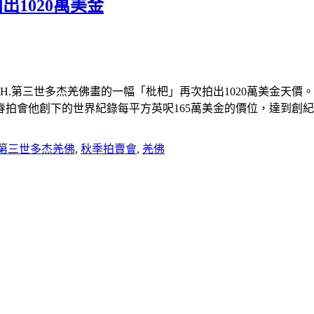
1020萬美金
H.第三世多杰羌佛畫的一幅「枇杷」再次拍出1020萬美金天價。
拍會他創下的世界紀錄每平方英呎165萬美金的價位，達到創紀
H.第三世多杰羌佛
,
秋季拍賣會
,
羌佛