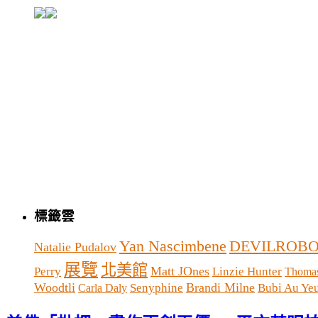
標籤雲
Yan Nascimbene
DEVILROBO
Natalie Pudalov
展覽
北美館
Matt JOnes
Perry
Linzie Hunter
Thomas
Woodtli
Brandi Milne
Senyphine
Bubi Au Ye
Carla Daly