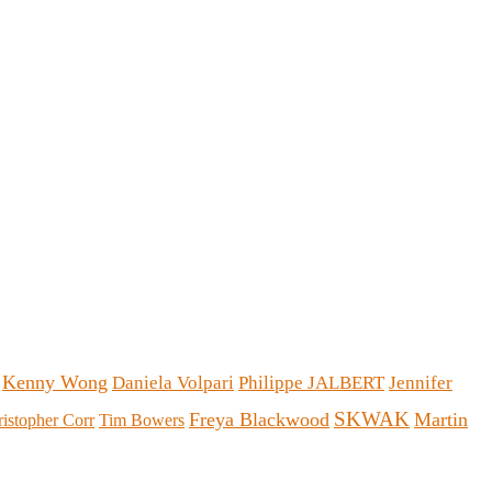
Kenny Wong
Daniela Volpari
Philippe JALBERT
Jennifer
SKWAK
Freya Blackwood
Martin
istopher Corr
Tim Bowers