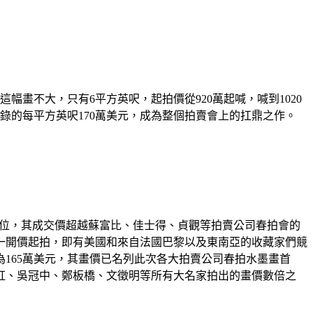
這幅畫不大，只有6平方英呎，起拍價從920萬起喊，喊到1020
錄的每平方英呎170萬美元，成為整個拍賣會上的扛鼎之作。
最高價位，其成交價超越蘇富比、佳士得、貞觀等拍賣公司春拍會的
。一開價起拍，即有美國和來自法國巴黎以及東南亞的收藏家們競
165萬美元，其畫價已名列此次各大拍賣公司春拍水墨畫首
虹、吳冠中、鄭板橋、文徵明等所有大名家拍出的畫價數倍之