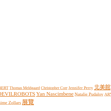
北美館
LBERT
Jennifer Perry
Thomas Meldgaard
Christopher Corr
Yan Nascimbene
DEVILROBOTS
Natalie Pudalov
AR
展覽
aime Zollars