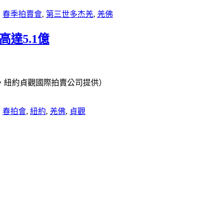
,
春季拍賣會
,
第三世多杰羌
,
羌佛
達5.1億
，紐約貞觀國際拍賣公司提供）
,
春拍會
,
紐約
,
羌佛
,
貞觀