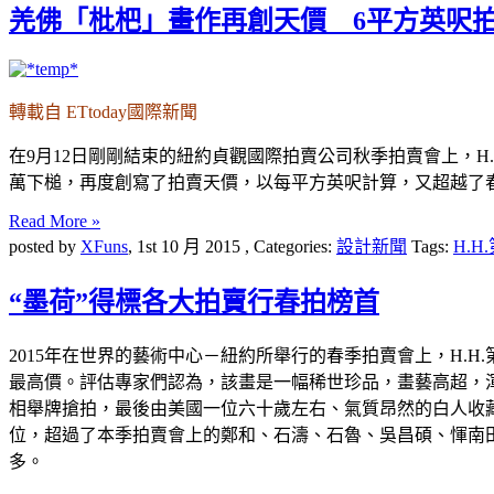
羌佛「枇杷」畫作再創天價 6平方英呎拍出
轉載自 ETtoday國際新聞
在9月12日剛剛結束的紐約貞觀國際拍賣公司秋季拍賣會上，H.
萬下槌，再度創寫了拍賣天價，以每平方英呎計算，又超越了春
Read More »
posted by
XFuns
,
1st 10 月 2015
, Categories:
設計新聞
Tags:
H.
“墨荷”得標各大拍賣行春拍榜首
2015年在世界的藝術中心－紐約所舉行的春季拍賣會上，H.
最高價。評估專家們認為，該畫是一幅稀世珍品，畫藝高超，渾
相舉牌搶拍，最後由美國一位六十歲左右、氣質昂然的白人收藏
位，超過了本季拍賣會上的鄭和、石濤、石魯、吳昌碩、惲南
多。