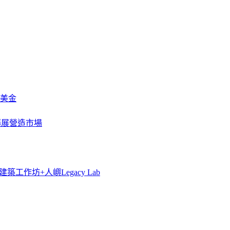
萬美金
一步擴展營造市場
築工作坊+人嶼Legacy Lab