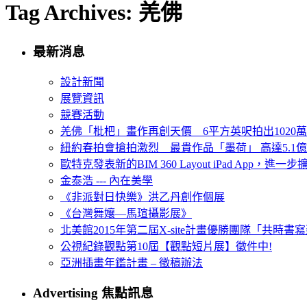
Tag Archives: 羌佛
最新消息
設計新聞
展覽資訊
競賽活動
羌佛「枇杷」畫作再創天價 6平方英呎拍出1020
紐約春拍會搶拍激烈 最貴作品「墨荷」 高達5.1億
歐特克發表新的BIM 360 Layout iPad App，進
金泰浩 --- 內在美學
《非派對日快樂》洪乙丹創作個展
《台灣舞孃—馬瑄攝影展》
北美館2015年第二屆X-site計畫優勝團隊「共時書寫建
公視紀錄觀點第10屆【觀點短片展】徵件中!
亞洲插畫年鑑計畫 – 徵稿辦法
Advertising 焦點訊息