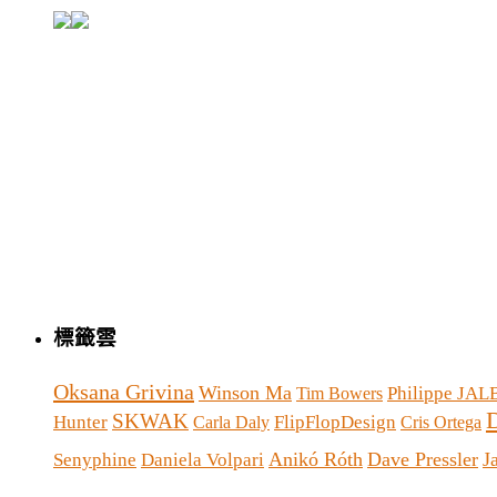
標籤雲
Oksana Grivina
Winson Ma
Philippe JA
Tim Bowers
SKWAK
Hunter
FlipFlopDesign
Carla Daly
Cris Ortega
Anikó Róth
Dave Pressler
J
Senyphine
Daniela Volpari