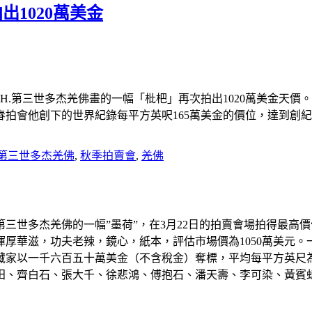
1020萬美金
H.第三世多杰羌佛畫的一幅「枇杷」再次拍出1020萬美金天價。
拍會他創下的世界紀錄每平方英呎165萬美金的價位，達到創紀
H.第三世多杰羌佛
,
秋季拍賣會
,
羌佛
H.第三世多杰羌佛的一幅”墨荷”，在3月22日的拍賣會場拍得
厚華滋，功夫老辣，鏡心，紙本，評估市場價為1050萬美元
家以一千六百五十萬美金（不含稅金）奪標，平均每平方英尺為
田、齊白石、張大千、徐悲鴻、傅抱石、潘天壽、李可染、黃賓