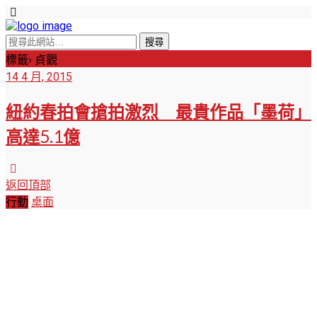
標籤› 貞觀
14 4 月, 2015
紐約春拍會搶拍激烈 最貴作品「墨荷」
高達5.1億
返回頂部
行動
桌面