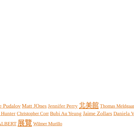
北美館
e Pudalov
Matt JOnes
Jennifer Perry
Thomas Meldgaa
Jaime Zollars
 Hunter
Bubi Au Yeung
Daniela V
Christopher Corr
展覽
JALBERT
Wilmer Murillo