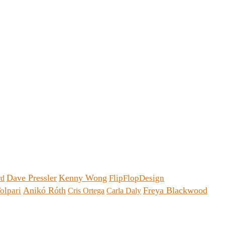
Dave Pressler
Kenny Wong
FlipFlopDesign
rd
Anikó Róth
Freya Blackwood
olpari
Cris Ortega
Carla Daly