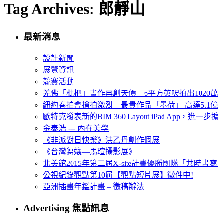
Tag Archives: 郎靜山
最新消息
設計新聞
展覽資訊
競賽活動
羌佛「枇杷」畫作再創天價 6平方英呎拍出1020
紐約春拍會搶拍激烈 最貴作品「墨荷」 高達5.1億
歐特克發表新的BIM 360 Layout iPad App，進
金泰浩 --- 內在美學
《非派對日快樂》洪乙丹創作個展
《台灣舞孃—馬瑄攝影展》
北美館2015年第二屆X-site計畫優勝團隊「共時書寫建
公視紀錄觀點第10屆【觀點短片展】徵件中!
亞洲插畫年鑑計畫 – 徵稿辦法
Advertising 焦點訊息