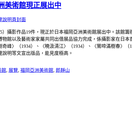
洲美術館現正展出中
995）攝影作品19件，現正於日本福岡亞洲美術館展出中。該館
博物館以及藝術家家屬共同出借展品協力完成，係攝影家在日本
樹奇峰〉（1934）、〈曉汲清江〉（1934）、〈鶯啼滿樹春〉（
覽說明等文宣出版品，能見度極高。
美館
,
展覽
,
福岡亞洲美術館
,
郎靜山