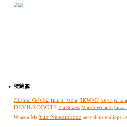
標籤雲
Oksana Grivina
SKWAK
Brandi Milne
Natali
ARYZ
DEVILROBOTS
Martin Woodtli
Linzie
Tim Bowers
Yan Nascimbene
Winson Ma
Senyphine
Philippe 