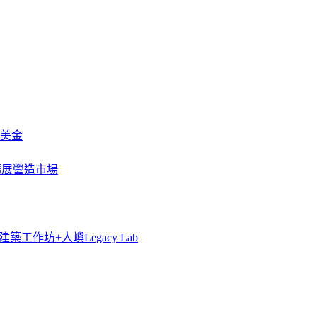
萬美金
一步擴展營造市場
築工作坊+人嶼Legacy Lab