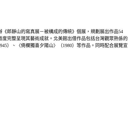
籌辦《郎靜山的寫真展－被構成的傳統》個展，規劃展出作品54
首度完整呈現其藝術成就。北美館出借作品包括台灣觀眾熟係的
1945）、〈倚欄獨喜夕陽山〉（1980）等作品。同時配合展覽宣