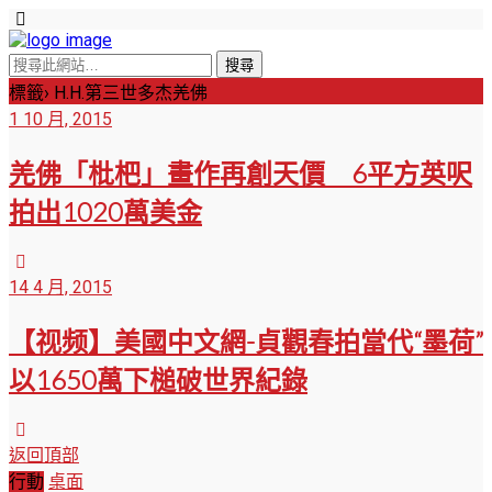
標籤› H.H.第三世多杰羌佛
1 10 月, 2015
羌佛「枇杷」畫作再創天價 6平方英呎
拍出1020萬美金
14 4 月, 2015
【视频】美國中文網-貞觀春拍當代“墨荷”
以1650萬下槌破世界紀錄
返回頂部
行動
桌面