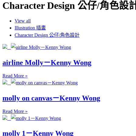
Character Design 公仔/角色設
View all
Illustration 插畫
Character Design 公仔/角色設計
airline Molly－Kenny Wong
Read More »
molly on canvas－Kenny Wong
Read More »
molly 1－Kenny Wong