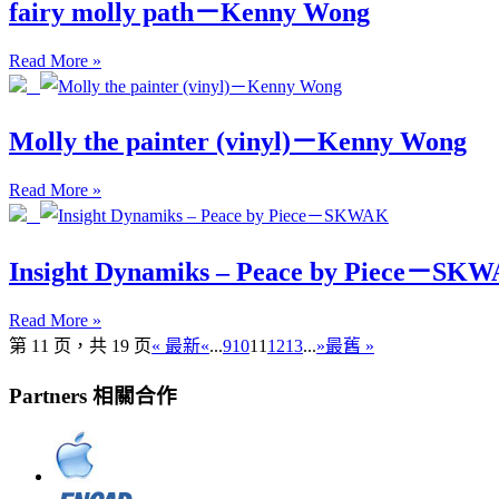
fairy molly path－Kenny Wong
Read More »
Molly the painter (vinyl)－Kenny Wong
Read More »
Insight Dynamiks – Peace by Piece－SK
Read More »
第 11 页，共 19 页
« 最新
«
...
9
10
11
12
13
...
»
最舊 »
Partners 相關合作