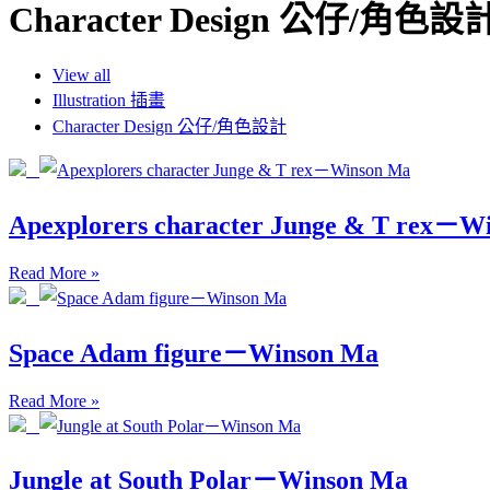
Character Design 公仔/角色設
View all
Illustration 插畫
Character Design 公仔/角色設計
Apexplorers character Junge & T rex－W
Read More »
Space Adam figure－Winson Ma
Read More »
Jungle at South Polar－Winson Ma