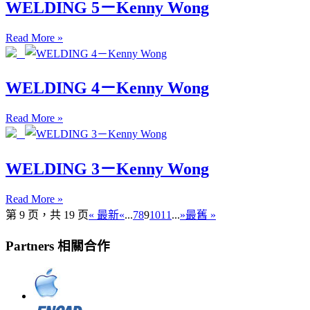
WELDING 5－Kenny Wong
Read More »
WELDING 4－Kenny Wong
Read More »
WELDING 3－Kenny Wong
Read More »
第 9 页，共 19 页
« 最新
«
...
7
8
9
10
11
...
»
最舊 »
Partners 相關合作