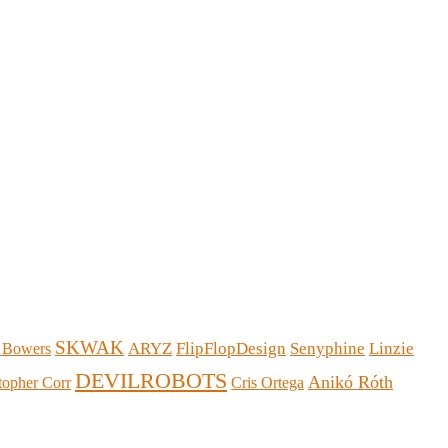
SKWAK
ARYZ
FlipFlopDesign
Senyphine
Linzie
 Bowers
DEVILROBOTS
Anikó Róth
topher Corr
Cris Ortega