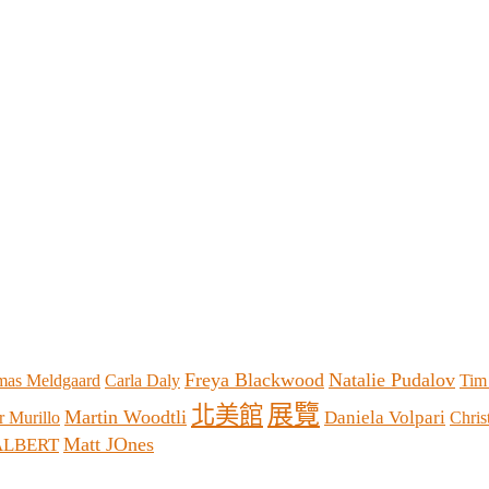
Freya Blackwood
Natalie Pudalov
as Meldgaard
Carla Daly
Tim
展覽
北美館
Martin Woodtli
Daniela Volpari
 Murillo
Chris
Matt JOnes
JALBERT