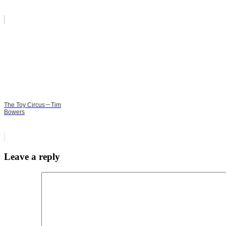
The Toy Circus－Tim
Bowers
Leave a reply