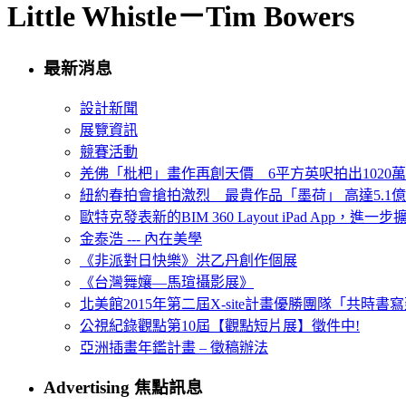
Little Whistle－Tim Bowers
最新消息
設計新聞
展覽資訊
競賽活動
羌佛「枇杷」畫作再創天價 6平方英呎拍出1020
紐約春拍會搶拍激烈 最貴作品「墨荷」 高達5.1億
歐特克發表新的BIM 360 Layout iPad App，進
金泰浩 --- 內在美學
《非派對日快樂》洪乙丹創作個展
《台灣舞孃—馬瑄攝影展》
北美館2015年第二屆X-site計畫優勝團隊「共時書寫建
公視紀錄觀點第10屆【觀點短片展】徵件中!
亞洲插畫年鑑計畫 – 徵稿辦法
Advertising 焦點訊息