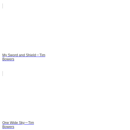
My Sword and Shield－Tim
Bowers
One Wide Sky－Tim
Bowers