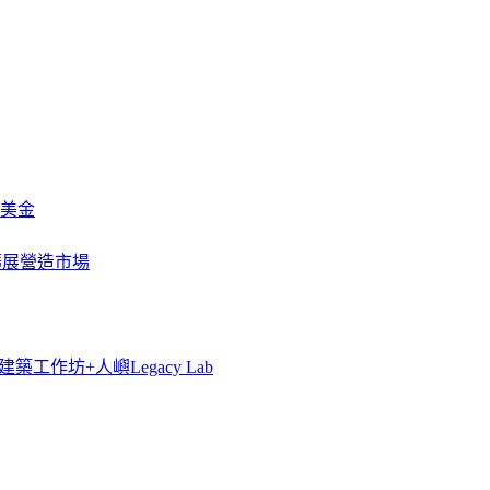
萬美金
一步擴展營造市場
築工作坊+人嶼Legacy Lab