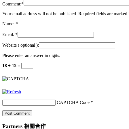
Comment:
*
Your email address will not be published. Required fields are marked
Name:
*
Email:
*
Website
( optional ):
Please enter an answer in digits:
18 + 15 =
CAPTCHA Code
*
Partners 相關合作