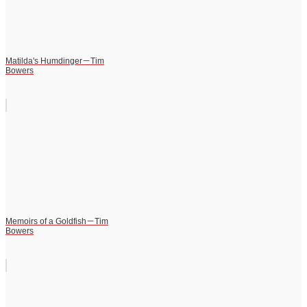
Matilda's Humdinger－Tim
Bowers
Memoirs of a Goldfish－Tim
Bowers