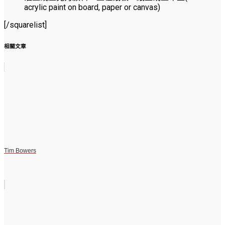
acrylic paint on board, paper or canvas)
[/squarelist]
相關文章
Tim Bowers