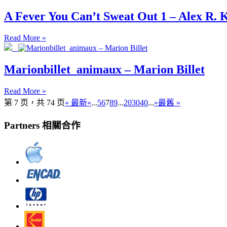
A Fever You Can’t Sweat Out 1 – Alex R. 
Read More »
Marionbillet_animaux – Marion Billet
Read More »
第 7 页，共 74 页
« 最新
«
...
5
6
7
8
9
...
20
30
40
...
»
最舊 »
Partners 相關合作