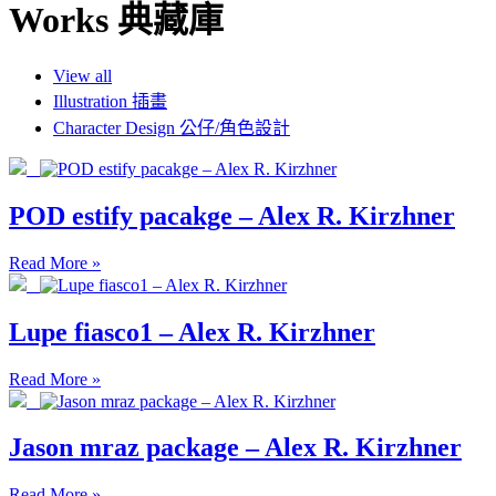
Works 典藏庫
View all
Illustration 插畫
Character Design 公仔/角色設計
POD estify pacakge – Alex R. Kirzhner
Read More »
Lupe fiasco1 – Alex R. Kirzhner
Read More »
Jason mraz package – Alex R. Kirzhner
Read More »