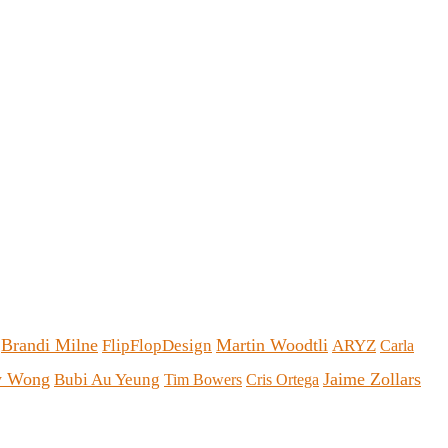
Brandi Milne
Martin Woodtli
FlipFlopDesign
ARYZ
Carla
y Wong
Jaime Zollars
Bubi Au Yeung
Tim Bowers
Cris Ortega