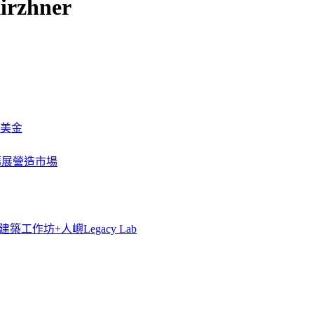
irzhner
萬美金
一步擴展營造市場
築工作坊+人嶼Legacy Lab