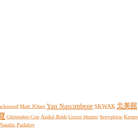
Yan Nascimbene
北美館
SKWAK
lackwood
Matt JOnes
覽
Anikó Róth
Kenn
Linzie Hunter
Senyphine
Christopher Corr
Natalie Pudalov