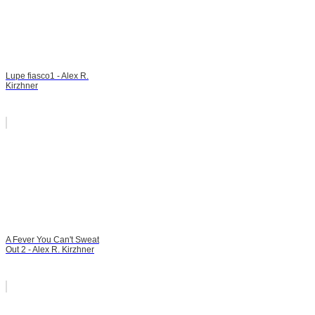
Lupe fiasco1 - Alex R.
Kirzhner
A Fever You Can't Sweat
Out 2 - Alex R. Kirzhner