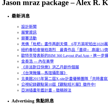
Jason mraz package – Alex R. K
最新消息
設計新聞
展覽資訊
競賽活動
羌佛「枇杷」畫作再創天價 6平方英呎拍出1020
紐約春拍會搶拍激烈 最貴作品「墨荷」 高達5.1億
歐特克發表新的BIM 360 Layout iPad App，進
金泰浩 --- 內在美學
《非派對日快樂》洪乙丹創作個展
《台灣舞孃—馬瑄攝影展》
北美館2015年第二屆X-site計畫優勝團隊「共時書寫建
公視紀錄觀點第10屆【觀點短片展】徵件中!
亞洲插畫年鑑計畫 – 徵稿辦法
Advertising 焦點訊息