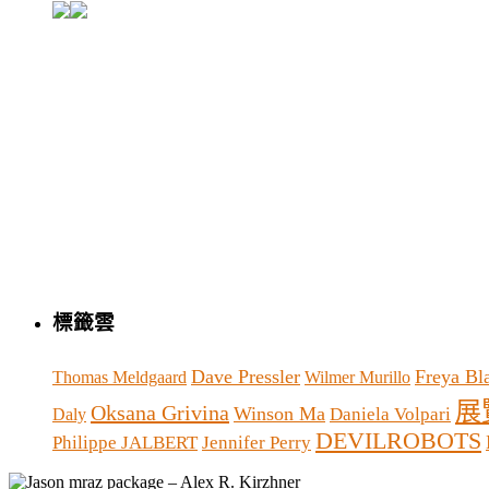
標籤雲
Dave Pressler
Freya B
Thomas Meldgaard
Wilmer Murillo
展
Oksana Grivina
Winson Ma
Daniela Volpari
Daly
DEVILROBOTS
Philippe JALBERT
Jennifer Perry