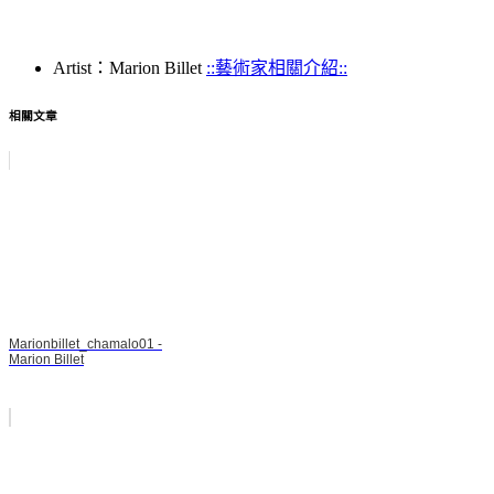
Artist：Marion Billet
::藝術家相關介紹::
相關文章
Marionbillet_chamalo01 -
Marion Billet