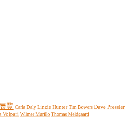
展覽
Dave Pressler
Linzie Hunter
Carla Daly
Tim Bowers
a Volpari
Wilmer Murillo
Thomas Meldgaard