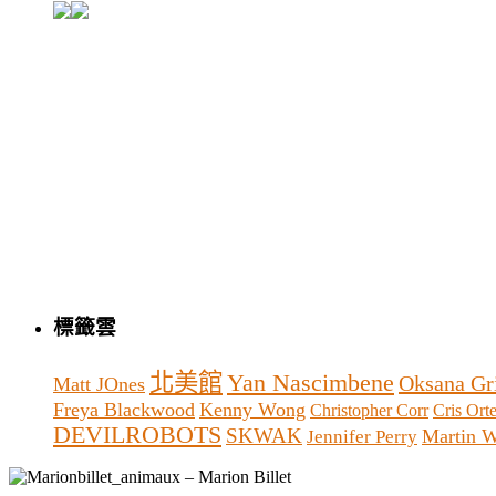
標籤雲
北美館
Yan Nascimbene
Oksana Gr
Matt JOnes
Freya Blackwood
Kenny Wong
Christopher Corr
Cris Ort
DEVILROBOTS
SKWAK
Martin W
Jennifer Perry