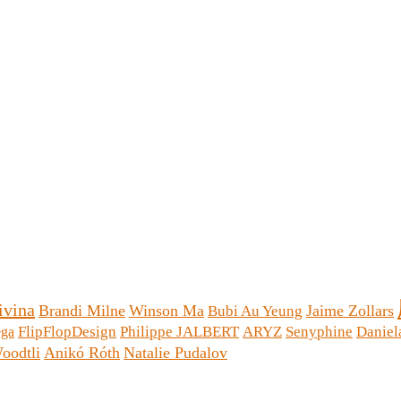
ivina
Brandi Milne
Winson Ma
Jaime Zollars
Bubi Au Yeung
FlipFlopDesign
Philippe JALBERT
ARYZ
Senyphine
Daniel
ega
oodtli
Anikó Róth
Natalie Pudalov