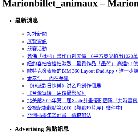
Marionbillet_animaux – Marion 
最新消息
設計新聞
展覽資訊
競賽活動
羌佛「枇杷」畫作再創天價 6平方英呎拍出1020
紐約春拍會搶拍激烈 最貴作品「墨荷」 高達5.1億
歐特克發表新的BIM 360 Layout iPad App，進
金泰浩 --- 內在美學
《非派對日快樂》洪乙丹創作個展
《台灣舞孃—馬瑄攝影展》
北美館2015年第二屆X-site計畫優勝團隊「共時書寫建
公視紀錄觀點第10屆【觀點短片展】徵件中!
亞洲插畫年鑑計畫 – 徵稿辦法
Advertising 焦點訊息