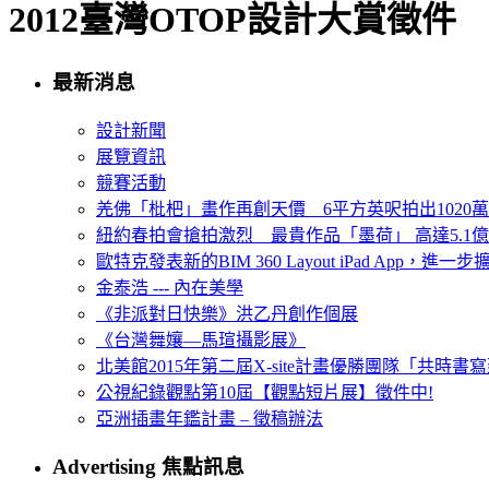
2012臺灣OTOP設計大賞徵件
最新消息
設計新聞
展覽資訊
競賽活動
羌佛「枇杷」畫作再創天價 6平方英呎拍出1020
紐約春拍會搶拍激烈 最貴作品「墨荷」 高達5.1億
歐特克發表新的BIM 360 Layout iPad App，進
金泰浩 --- 內在美學
《非派對日快樂》洪乙丹創作個展
《台灣舞孃—馬瑄攝影展》
北美館2015年第二屆X-site計畫優勝團隊「共時書寫建
公視紀錄觀點第10屆【觀點短片展】徵件中!
亞洲插畫年鑑計畫 – 徵稿辦法
Advertising 焦點訊息