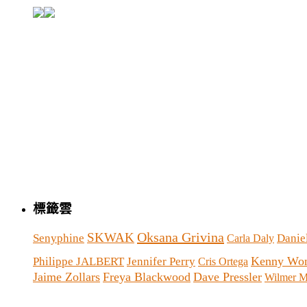
標籤雲
Oksana Grivina
SKWAK
Senyphine
Danie
Carla Daly
Kenny Wo
Philippe JALBERT
Jennifer Perry
Cris Ortega
Jaime Zollars
Freya Blackwood
Dave Pressler
Wilmer M