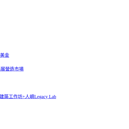
萬美金
一步擴展營造市場
築工作坊+人嶼Legacy Lab