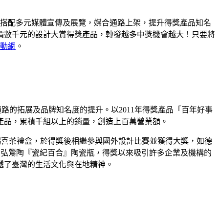
，並搭配多元媒體宣傳及展覽，媒合通路上架，提升得獎產品知名
價數千元的設計大賞得獎產品，轉發越多中獎機會越大！只要將
活動網
。
路的拓展及品牌知名度的提升。以2011年得獎產品「百年好事
的產品，累積千組以上的銷量，創造上百萬營業額。
年賜喜茶禮盒，於得獎後相繼參與國外設計比賽並獲得大獎，如德
萬元營業額。弘鶯陶『瓷紀百合』陶瓷瓶，得獎以來吸引許多企業及機構的
遞了臺灣的生活文化與在地精神。