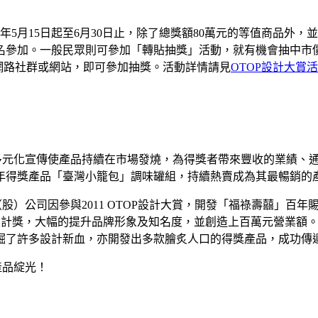
年5月15日起至6月30日止，除了總獎額80萬元的等值商品外
名參加。一般民眾則可參加「轉貼抽獎」活動，就有機會抽中市
、其他網路社群或網站，即可參加抽獎。活動詳情請見
OTOP設計大賞
多元化宣傳使產品持續在市場發燒，為得獎者帶來豐收的業績、通
0年得獎產品「臺灣小籠包」調味罐組，持續熱賣成為其最暢銷
股）公司因參與2011 OTOP設計大賞，開發「福祿壽囍」百
rd、德國iF等包裝設計獎，大幅的提升品牌形象及知名度，並創造上百
掘了許多設計新血，亦開發出多款膾炙人口的得獎產品，成功傳
產品綻光！