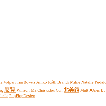
Anikó Róth
Brandi Milne
Natalie Pudal
la Volpari
Tim Bowers
展覽
北美館
ng
Winson Ma
Matt JOnes
Bu
Christopher Corr
FlipFlopDesign
urillo