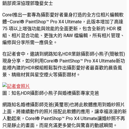
銷部資深協理郭瓊婓女士
Corel推出一套專為攝影愛好者量身打造的全方位相片編輯軟
體–Corel® PaintShop™ Pro X4 Ultimate，此版本增加了高達
75 項以上增強功能與效能的全面更新，包含全新的 HDR 模
組、相片混合功能、更強大的 RAW 檔編輯，所有相片管理、
編修與分享所需一應俱全。
在記者會中，邀請到網路知名HDR業餘攝影師小熊子(簡敏哲)
現身分享，如何利用Corel® PaintShop™ Pro X4 Ultimate新功
能裡內建的HDR模組輕鬆製作出攝影愛好者最喜歡的晨昏風
景、精緻材質與星空煙火等攝影題材。
圖：知名HDR攝影師小熊子與婚禮攝影專家克爸
網路知名婚禮攝影師克爸(黃璽恩)也將此軟體應用到婚紗照片
上面，將連續動作的照片搭配此軟體的應用，讓幸福浪漫的新
人動起來，Corel® PaintShop™ Pro X4 Ultimate讓婚紗照不再
只是靜止的畫面，而是充滿更多變化與驚喜的動感瞬間。