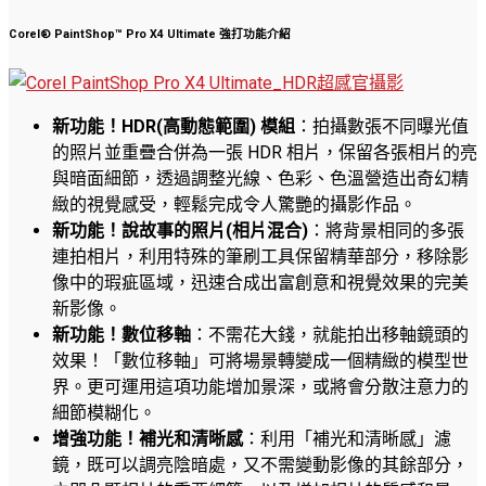
Corel® PaintShop™ Pro X4 Ultimate 強打功能介紹
新功能！HDR(高動態範圍) 模組
：拍攝數張不同曝光值
的照片並重疊合併為一張 HDR 相片，保留各張相片的亮
與暗面細節，透過調整光線、色彩、色溫營造出奇幻精
緻的視覺感受，輕鬆完成令人驚艷的攝影作品。
新功能！說故事的照片(相片混合)
：將背景相同的多張
連拍相片，利用特殊的筆刷工具保留精華部分，移除影
像中的瑕疵區域，迅速合成出富創意和視覺效果的完美
新影像。
新功能！數位移軸
：不需花大錢，就能拍出移軸鏡頭的
效果！「數位移軸」可將場景轉變成一個精緻的模型世
界。更可運用這項功能增加景深，或將會分散注意力的
細節模糊化。
增強功能！補光和清晰感
：利用「補光和清晰感」濾
鏡，既可以調亮陰暗處，又不需變動影像的其餘部分，