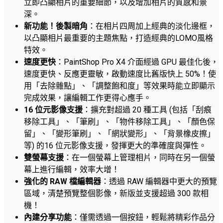
立即凸顯相片的重要細節，以及增加相片的質感和景
深。
新功能！後製暗角
：在相片四周加上經典的淡化邊框，
以凸顯相片最重要的主題焦點，打造經典的LOMO風格
特效。
速度更快
：PaintShop Pro X4 介面經過 GPU 最佳化後，
速度更快、反應更靈敏，啟動速度比舊版快上 50%！使
用「去除雜點」、「調整飽和度」等效果時能立即顯示
完成效果，讓編輯工作更得心應手。
16 位元影像支援
：擴充對超過 20 種工具 (包括「刮痕
移除工具」、「筆刷」、「物件移除工具」、「顏色保
留」、「變形筆刷」、「網狀變形」、「背景橡皮擦」
等) 的16 位元影像支援，發揮更大的準確度與彈性。
雙螢幕支援
：在一個螢幕上管理相片，同時在另一個螢
幕上進行編輯，效率大增！
強化的 RAW 檔編輯器
：透過 RAW 編輯器中更大的預覽
區域，清楚預覽整個影像，新版並支援超過 300 款相
機！
內建分享功能
：僅需透過一個按鈕，輕鬆將精彩作品分