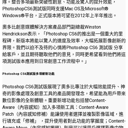
隊。整合多項最新突破性創意、功能及驚人的提升效能，
PhotoshopCS6測試版同時支援Mac OS及Microsoft®
Windows®平台，正式版本將可望在2012年上半年推出。
奧多比創意媒體解決方案產品部門副總裁Winston
Hendrickson表示，「Photoshop CS6的推出是一個重大的里
程碑，新版本將能以驚人的速度及效率，大幅拓展影像創新的
界限。我們以迫不及待的心情將Photoshop CS6 測試版 分享
給客戶，並且期待聽取他們的意見，同時更希望看到他們將這
項測試版本應用到日常創意工作流程中。」
Photoshop CS6測試版多項嶄新功能
Photoshop CS6測試版展現了奧多比專注於大幅效能提升、神
奇的影像處理及創意工具的產品開發理念，希望能為用戶帶來
數位影像的全新體驗。重要新增功能包括替Content-
Aware（內容感知）加入多項新工具：Content-Aware
Patch（內容感知修補）能讓使用者選擇並複製影像區域，進
行填充或「修補」 ，提升使用者對此功能的掌握度；Content-
Aware Move（內容感知搬移）則是可以讓用戶選擇影像中物