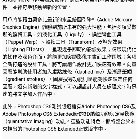
件，並神奇地移動到新的位置。
用戶將能藉由奧多比最新的水星繪圖引擎*（Adobe Mercury
Graphics Engine）體驗到前所未有的強大性能，包括多項受歡
迎的編輯工具，如液化工具（Liquify）、操控彎曲工具
（Puppet Warp）、轉換工具（Transform）及燈光效果
（Lighting Effects），呈現幾乎即時的影像效果；精緻現代化
的操作及深色介面，將能更加突顯影像主畫面工作區域；各項
全新打造的設計工具，將可讓創作設計更加快速有效率。向量
圖層能幫助使用者加入虛點線條（dashed line）及漸層筆觸
（gradient strokes），圖層搜尋功能則是能夠快速鎖定任何
圖層，還有新增的文字樣式，可以讓設計人員在處理文字時迅
速的將文字加入作品中。
此外，Photoshop CS6測試版還擁有Adobe Photoshop CS6及
Adobe Photoshop CS6 Extended新的3D編輯功能與定量影像
（quantitative imaging）功能。這些功能特色，都將整合於未
來推出的Photoshop CS6 Extended正式版本中。