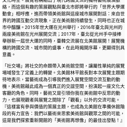
文化時空。展覽名稱點出了現代跨國交流的獨特藝術展演脈
絡，而這個有趣的策展觀點與臺北市即將舉行的「世界大學運
動會」相呼應，進而帶領美術館與這座城市展開對話：來自世
界的跨國互動交流現象，正在美術館持續發生，同時也正在城
市中醞釀。2015年世大運在光州舉行，2016年臺北與光州的
兩座美術館在光州展開交流；2017年，臺北從光州手中接棒
舉辦新一屆世大運的同時，臺韓交流展在北美館展開！展覽機
構的跨國交流、城市間的盛事，在此時揭開序幕，更顯得別具
意義。
「社交場」將社交的命題帶入美術館空間，讓屬性單純的展覽
場域發生了定義上的轉變。北美館林平館長對本次展覽主題期
待地表示，當藝術成為引導我們進入展覽空間交流互動的動
機，美術館藉此成為一個真正的交誼空間，扮演起一座文化大
客廳的角色。同時，藝術又是引領你我在美術館中反思的動
力，也展現觀者與展覽之間除了「觀看」以外的交流可能。
『這樣富有參與價值的策展主題，也成為北美館在準備休館階
段的有力宣告：我們以藝術來思索美術館與觀眾之間的可能，
這是我們探索重新開館的「美術館再想像」的最佳出發點！』