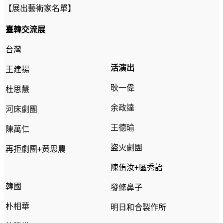
【展出藝術家名單】
臺韓交流展
台灣
活演出
王建揚
耿一偉
杜思慧
余政達
河床劇團
王德瑜
陳萬仁
盜火劇團
再拒劇團+黃思農
陳侑汝+區秀詒
韓國
發條鼻子
朴相華
明日和合製作所