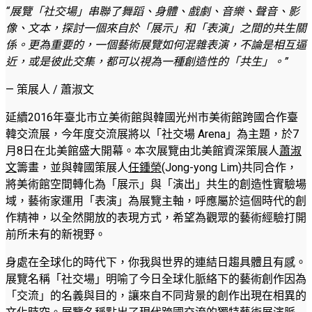
“
展覽「社交場」串聯了舞蹈、身體、戲劇、音樂、聲音、影
像、文本，探討一個來自於「展示」和「表演」之間的共生關
係。更為重要的，一個藝術展覽如何混雜表演，不論是相互逼
近，或是彼此交集，都可以視為一種創造性的「共生」。
”
— 策展人 / 蕭淑文
延續2016年臺北市立美術館與韓國光州市美術館跨國合作臺
韓交流展，今年度交流展將以「社交場 Arena」為主題，於7
月8日在北美館盛大開幕。本次展覽由北美館資深策展人
蕭淑
文
籌畫，並與韓國策展人
任鍾榮
(Jong-yong Lim)共同合作，
將美術館空間轉化為「展示」與「演出」共生的創造性實驗場
域，藝術家運用「表演」為展覽主軸，呼應屬於這個時代的創
作精神，以全然開放的表現方式，希望為觀眾的藝術經驗打開
前所未有的新視野。
身處在全球化的時代下，你我與世界的連結日趨具體且有感。
展覽名稱「社交場」明喻了今日全球化脈絡下的藝術創作因為
「交流」的名義與目的，讓來自不同背景的創作出現在相異的