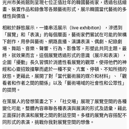
光州市美術館則呈現七位正值壯年的韓國藝術家，透過包括繪
畫、裝置作品和錄像等各類藝術形式，展示韓國當代藝術的多
樣性與價值。
相較於靜態展示，一連串活展示（live exhibition），滲透到
「展覽」和「表演」的每個層面，藝術家們嘗試在可能的架構
下創作，用參與藝術、網路直播、演講表演、偶劇、紀錄劇
場、舞蹈、音樂、聲響、行為、影像等，形塑此共同主題。最
終，就效果而言，這個展覽透過形式的意識（展示和表演），
企圖「擾動」長久習慣於消遣性看展覽的觀眾，使得他們的神
經和心靈招致撞擊而處於一種不安、亢奮、停頓、不知所措的
狀態。更藉此，展開了對「當代藝術展的媒介和材料」、「觀
看者和作者之間的關係」以及「藝術場域的社會性和公眾性」
的提問。
在策展人的發想策畫之下，「社交場」展現了展覽空間的各種
變化可能，整體內容串聯各種表演與展演的形式及語彙，藉此
正面探討表演和展覽之間的對話空間。多樣的展覽內容搭配不
同形式的表演，挑戰你我對展覽空間的想像。