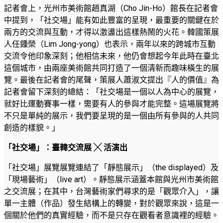
記者會上，光州市美術館趙真湖（Cho Jin-Ho）館長在記者會
中提到，「社交場」能有如此豐富的呈現，最重要的關鍵在於
兩方的交流與互動，才得以激盪出這樣熱鬧的火花。韓國策展
人任鍾榮（Lim Jong-yong）也表示，兩年以來的跨城市互動
交流令他印象深刻；他相信未來，他仍會想起今年此時在臺北
這個城市，由兩座美術館共同打造了一個清新而趣味橫生的展
覽。最後在記者會的尾聲，策展人蕭淑文提出『人的價值』為
記者會留下深刻的總結：「社交場是一個以人為中心的展覽，
就好比運動賽事一樣，需要有人的參與才能完整。這場展覽將
不只是單純的展示，我們要呈現的是一個由所有參與的人共同
創造的樣貌。」
「社交場」：臺韓交流展
╳
活演出
「社交場」展覽展覽連結了「靜態展示」（the displayed）及
「現場藝術」（live art）。靜態展示涵蓋本館與光州市美術館
之交流展；在其中，台灣藝術家們尋求的是「觀眾介入」，讓
單一主體（作品）發生結構上的轉變，對於觀眾來說，這是一
個關於他們的真實經驗，而不是只存在觀看者意識裡的經驗。