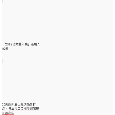
「2012台北雙年展」策展人
公佈
北美館郎靜山經典攝影作
品，日本福岡亞洲美術館現
正展出中