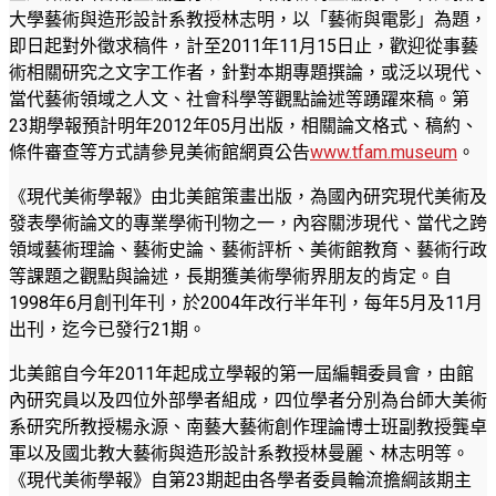
大學藝術與造形設計系教授林志明，以「藝術與電影」為題，
即日起對外徵求稿件，計至2011年11月15日止，歡迎從事藝
術相關研究之文字工作者，針對本期專題撰論，或泛以現代、
當代藝術領域之人文、社會科學等觀點論述等踴躍來稿。
第
23期學報預計明年2012年05月出版，相關論文格式、稿約、
條件審查等方式請參見美術館網頁公告
www.tfam.museum
。
《現代美術學報》由北美館策畫出版，為國內研究現代美術及
發表學術論文的專業學術刊物之一，內容關涉現代、當代之跨
領域藝術理論、藝術史論、藝術評析、美術館教育、藝術行政
等課題之觀點與論述，長期獲美術學術界朋友的肯定。自
1998年6月創刊年刊，於2004年改行半年刊，每年5月及11月
出刊，迄今已發行21期。
北美館自今年2011年起成立學報的第一屆編輯委員會，由館
內研究員以及四位外部學者組成，四位學者分別為台師大美術
系研究所教授楊永源、南藝大藝術創作理論博士班副教授龔卓
軍以及國北教大藝術與造形設計系教授林曼麗、林志明等。
《現代美術學報》自第23期起由各學者委員輪流擔綱該期主