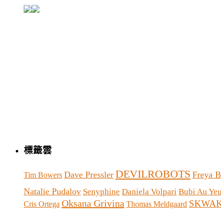
標籤雲
DEVILROBOTS
Dave Pressler
Freya 
Tim Bowers
Natalie Pudalov
Senyphine
Daniela Volpari
Bubi Au Ye
Oksana Grivina
SKWA
Cris Ortega
Thomas Meldgaard