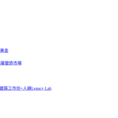
萬美金
一步擴展營造市場
築工作坊+人嶼Legacy Lab