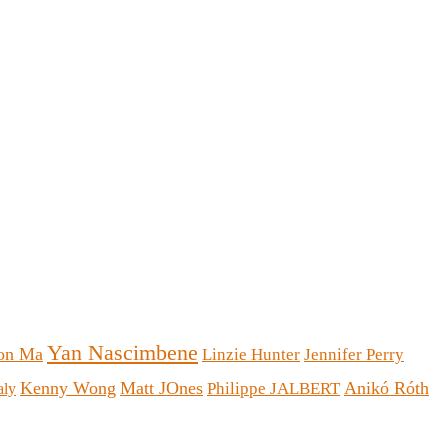
Yan Nascimbene
on Ma
Linzie Hunter
Jennifer Perry
Kenny Wong
Matt JOnes
Anikó Róth
Philippe JALBERT
aly