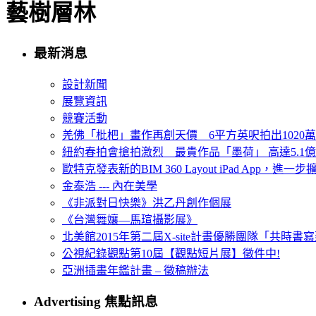
藝樹層林
最新消息
設計新聞
展覽資訊
競賽活動
羌佛「枇杷」畫作再創天價 6平方英呎拍出1020
紐約春拍會搶拍激烈 最貴作品「墨荷」 高達5.1億
歐特克發表新的BIM 360 Layout iPad App，進
金泰浩 --- 內在美學
《非派對日快樂》洪乙丹創作個展
《台灣舞孃—馬瑄攝影展》
北美館2015年第二屆X-site計畫優勝團隊「共時書寫建
公視紀錄觀點第10屆【觀點短片展】徵件中!
亞洲插畫年鑑計畫 – 徵稿辦法
Advertising 焦點訊息