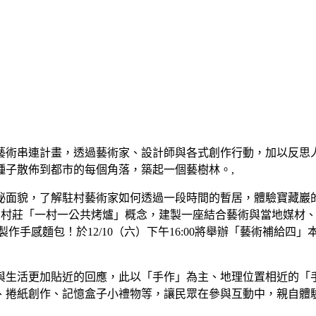
藝術串連計畫，透過藝術家、設計師與各式創作行動，加以反思人與
種子散佈到都市的每個角落，築起一個藝樹林。,
祕面貌，了解駐村藝術家如何透過一段時間的暫居，體驗寶藏巖
村莊「一村一公共烤爐」概念，建製一座結合藝術與當地媒材、具有實
製作手感麵包！於12/10（六）下午16:00將舉辦「藝術補給
與生活更加貼近的回應，此以「手作」為主、地理位置相近的「
、捲紙創作、記憶盒子小禮物等，讓民眾在參與互動中，親自體