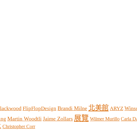
北美館
Blackwood
Brandi Milne
Wins
FlipFlopDesign
ARYZ
展覽
Martin Woodtli
Jaime Zollars
ung
Wilmer Murillo
Carla D
K
Christopher Corr