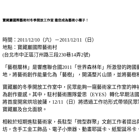
寶藏巖國際藝術村冬季開放工作室 邀您成為藝術小種子！
時間：2011/12/10（六）－2011/12/11（日）
地點：寶藏巖國際藝術村
(台北市中正區汀州路三段230巷14弄2號)
「藝樹層林」是響應聯合國2011「世界森林年」所激發的跨國
地，將藝術創作能量化為「藝樹」，開滿整片山頭，並將藝樹
寶藏巖的冬季開放工作室中，民眾能夠一窺藝術家工作室的神
為創作靈感。其中，駐村藝術團隊愛思（EYES）轉化早期法國
將首度開窯烘培披薩，12/11（日）將透過工作坊形式帶領民眾
寶藏巖及台北面貌。
相較於短期進駐藝術家，長駐型「微型群聚」文創工作者提出
坊，含手工金工飾品、電子小樂器、動畫耶誕卡、紙聖誕吊卡