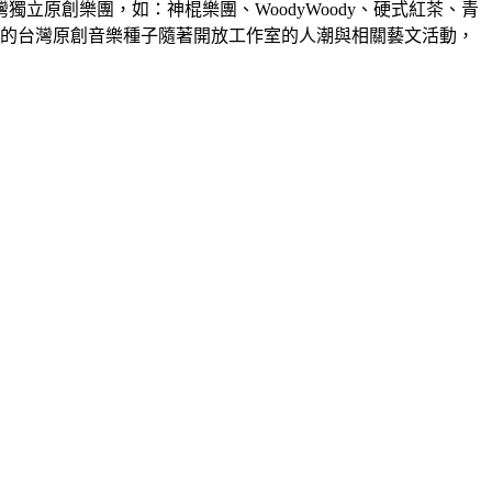
原創樂團，如：神棍樂團、WoodyWoody、硬式紅茶、青
土長的台灣原創音樂種子隨著開放工作室的人潮與相關藝文活動，