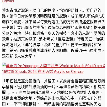
葉永青慣於漂泊，以自己的速度，恰當的距離，走著自己的
路，俯仰日常的隨想與時間駐足的感動，成了
葉永青
“候鳥”式
創作的靈感，誰不是以每天周遭生活的方式去描述這個世界？
一夕嫣紅突出圍牆的桃花；後院莫名飛來的兩隻孔雀；格子和
分割的色塊；詩句和詞條；冬天的樹枝；奔走的人形；墜落的
飛鳥；被遺棄的籠子…葉永青以「慢速塗鴉」行走天涯，從茶
馬走道到太平洋的彼岸，飛逝的歲月中，撈出一些碎片和記
憶，鋪呈出橫看成嶺側成峰的人間組曲，近看似乎小局小曲，
遠看卻成人生大局。
「那裡就是臺北最後的一片稻田。以前常會看著稻田風貌隨四
季輪轉，從秧苗到綠油油的一片，再到金黃色的稻穀，相當美
麗…….。」世界總是瞬息萬變，大地的顏色卻依然出人意表，
踏遍東南亞的大地，黃銘昌的土地屬於心中一方陽光下的稻
田，一筆筆細膩精耕，一顆顆金黃的稻穗搖曵在空曠的天地