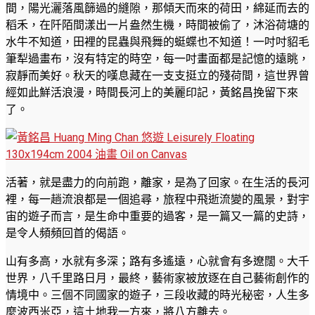
間，陽光灑落風篩過的縫隙，那傾天而來的荷田，綿延而去的
稻禾，在阡陌間漾出一片盎然生機，時間被偷了，沐浴荷塘的
水牛不知道，田裡的昆蟲與飛舞的蜓蝶也不知道！一吋吋貂毛
筆犁過畫布，沒有特定的時空，每一吋畫面都是記憶的遠眺，
寂靜而美好。秋天的嘆息藏在一支支挺立的殘荷間，這世界曾
經如此鮮活浪漫，時間長河上的美麗印記，黃銘昌挽留下來
了。
活著，就是盡力的向前跑，離家，是為了回家。在生活的長河
裡，每一趟流浪都是一個追尋，旅程中飛逝流變的風景，對宇
宙的遊子而言，是生命中重要的過客，是一篇又一篇的史詩，
是令人頻頻回首的偈語。
山有多高，水就有多深；路有多遙遠，心就會有多遼闊。大千
世界，八千里路日月，最終，藝術家被放逐在自己藝術創作的
情境中。三個不同國家的遊子，三段收藏的時光秘密，人生多
麼波西米亞，這土地我一方來，將八方離去。