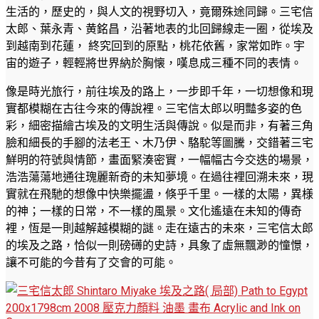
生活的，歷史的，與人文的視野切入，竟爾殊途同歸。三宅信
太郎、葉永青、黄銘昌，沿著地表的北回歸線走一圈，從埃及
到越南到花蓮， 終究回到的原點，桃花依舊，家常如昨。宇
宙的遊子，輕輕將世界納於胸懐，嘆息成三種不同的表情。
像是時光旅行，前往埃及的路上，一步即千年，一切想像和現
實都模糊在古往今來的傳說裡。三宅信太郎以明豔多姿的色
彩，細密描繪古埃及的文明生活與傳說。似是而非，有著三角
臉和細長的手腳的法老王、木乃伊、駱駝等圖騰，交錯著三宅
鮮明的符號與情節，畫面緊湊密實，一幅幅古今交迭的場景，
浩浩蕩蕩地通往瑰麗新奇的未知夢境。在過往裡回溯未來，現
實就在飛馳的想像中快樂擺盪，倏乎千里。一樣的太陽，異様
的神；一樣的日常，不一樣的風景。文化遙遠在未知的傳奇
裡，恆是一則越解越模糊的謎。走在遠古的未來，三宅信太郎
的埃及之路，恰似一則磅礡的史詩，具象了虛無飄渺的憧憬，
讓不可能的今昔有了交會的可能。