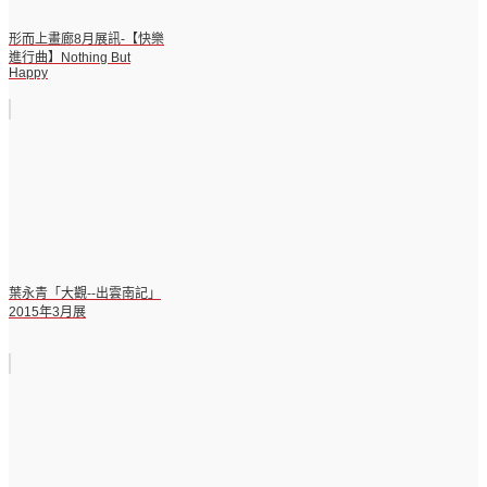
形而上畫廊8月展訊-【快樂
進行曲】Nothing But
Happy
葉永青「大觀--出雲南記」
2015年3月展