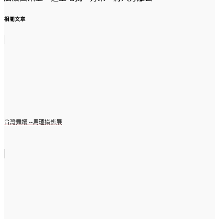
相關文章
台灣舞孃 --馬瑄攝影展