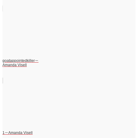
goatappointedkiller－
Amanda Visell
1－Amanda Visell