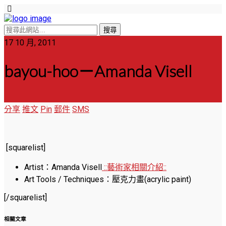
17 10 月, 2011
bayou-hoo－Amanda Visell
分享
推文
Pin
郵件
SMS
[squarelist]
Artist：Amanda Visell
::藝術家相關介紹::
Art Tools / Techniques：壓克力畫(acrylic paint)
[/squarelist]
相關文章