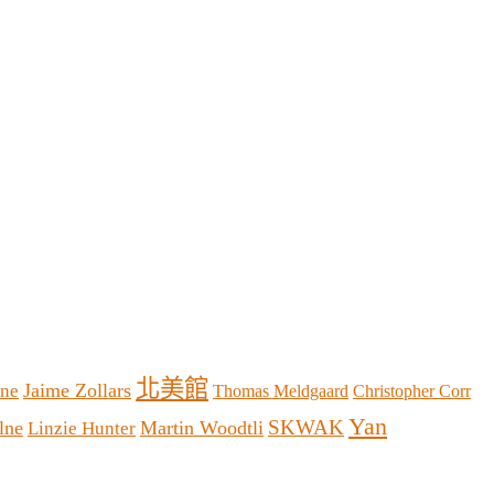
北美館
Jaime Zollars
ine
Thomas Meldgaard
Christopher Corr
Yan
SKWAK
lne
Martin Woodtli
Linzie Hunter