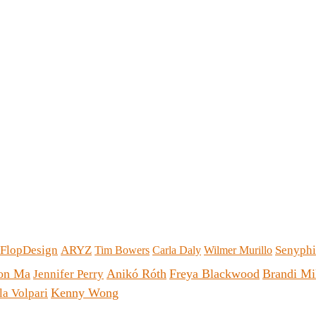
pFlopDesign
ARYZ
Senyph
Tim Bowers
Carla Daly
Wilmer Murillo
on Ma
Anikó Róth
Freya Blackwood
Brandi Mi
Jennifer Perry
Kenny Wong
la Volpari