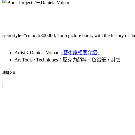
span style=”color: #800000;”for a picture book, with the history of It
Artist：Daniela Volpari
::藝術家相關介紹::
Art Tools / Techniques：壓克力顏料、色鉛筆，其它
相關文章