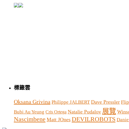
標籤雲
Oksana Grivina
Dave Pressler
Philippe JALBERT
Fli
展覽
Natalie Pudalov
Wins
Bubi Au Yeung
Cris Ortega
Nascimbene
DEVILROBOTS
Matt JOnes
Danie