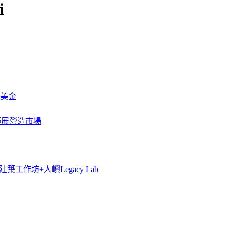
i
萬美金
一步擴展營造市場
築工作坊+人嶼Legacy Lab