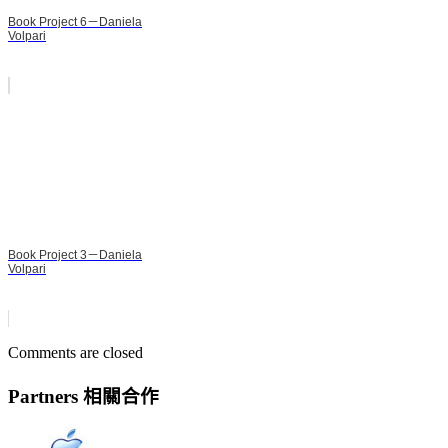
Book Project 6－Daniela
Volpari
Book Project 3－Daniela
Volpari
Comments are closed
Partners 相關合作