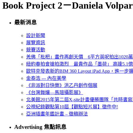
Book Project 2－Daniela Volpar
最新消息
設計新聞
展覽資訊
競賽活動
羌佛「枇杷」畫作再創天價 6平方英呎拍出1020
紐約春拍會搶拍激烈 最貴作品「墨荷」 高達5.1億
歐特克發表新的BIM 360 Layout iPad App，進
金泰浩 --- 內在美學
《非派對日快樂》洪乙丹創作個展
《台灣舞孃—馬瑄攝影展》
北美館2015年第二屆X-site計畫優勝團隊「共時書寫建
公視紀錄觀點第10屆【觀點短片展】徵件中!
亞洲插畫年鑑計畫 – 徵稿辦法
Advertising 焦點訊息