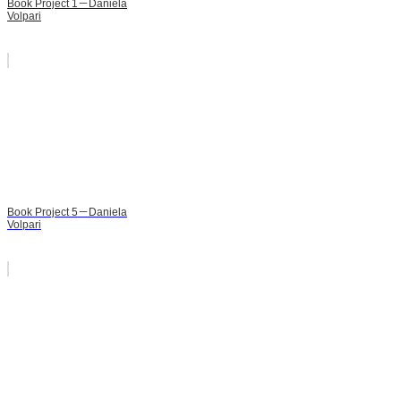
Book Project 1－Daniela
Volpari
Book Project 5－Daniela
Volpari