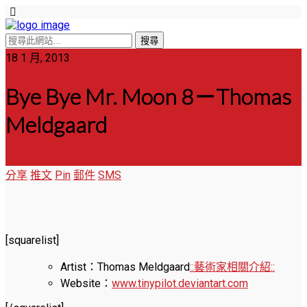
18 1 月, 2013
Bye Bye Mr. Moon 8－Thomas
Meldgaard
分享
推文
Pin
郵件
SMS
[squarelist]
Artist：Thomas Meldgaard
::藝術家相關介紹::
Website：
www.tinypilot.deviantart.com