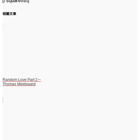
[/squarelist]
相關文章
Random Love Part 2－
Thomas Meldgaard