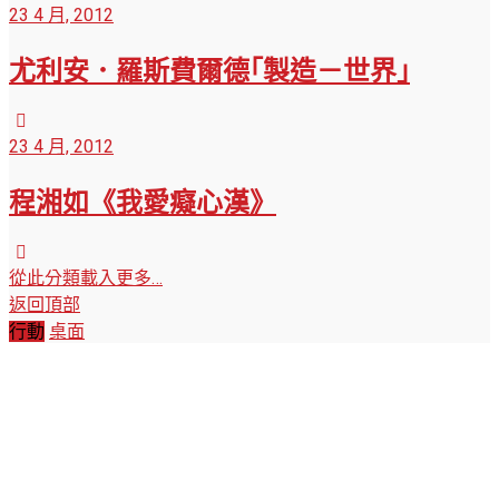
23 4 月, 2012
尤利安．羅斯費爾德｢製造－世界｣
23 4 月, 2012
程湘如《我愛癡心漢》
從此分類載入更多…
返回頂部
行動
桌面