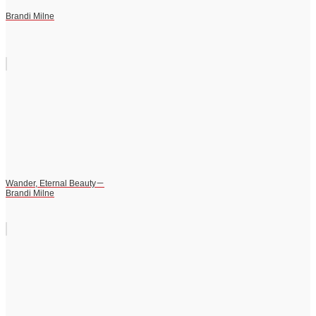
Brandi Milne
Wander, Eternal Beauty－
Brandi Milne