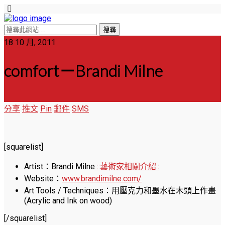
18 10 月, 2011
comfort－Brandi Milne
分享
推文
Pin
郵件
SMS
[squarelist]
Artist：Brandi Milne
::藝術家相關介紹::
Website：
www.brandimilne.com/
Art Tools / Techniques：用壓克力和墨水在木頭上作畫
(Acrylic and Ink on wood)
[/squarelist]