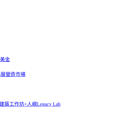
》
萬美金
一步擴展營造市場
築工作坊+人嶼Legacy Lab