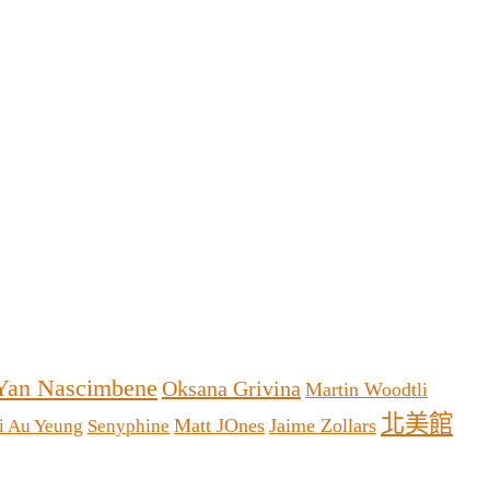
Yan Nascimbene
Oksana Grivina
Martin Woodtli
北美館
Matt JOnes
Jaime Zollars
i Au Yeung
Senyphine