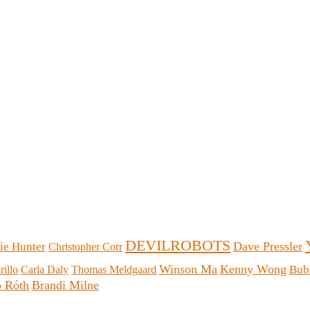
DEVILROBOTS
Dave Pressler
ie Hunter
Christopher Corr
Winson Ma
Kenny Wong
Bub
illo
Carla Daly
Thomas Meldgaard
 Róth
Brandi Milne