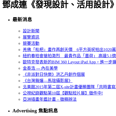
鄧成連《發現設計、活用設計
最新消息
設計新聞
展覽資訊
競賽活動
羌佛「枇杷」畫作再創天價 6平方英呎拍出1020
紐約春拍會搶拍激烈 最貴作品「墨荷」 高達5.1億
歐特克發表新的BIM 360 Layout iPad App，進
金泰浩 --- 內在美學
《非派對日快樂》洪乙丹創作個展
《台灣舞孃—馬瑄攝影展》
北美館2015年第二屆X-site計畫優勝團隊「共時書寫建
公視紀錄觀點第10屆【觀點短片展】徵件中!
亞洲插畫年鑑計畫 – 徵稿辦法
Advertising 焦點訊息