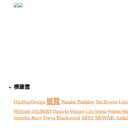
標籤雲
展覽
Natalie Pudalov
FlipFlopDesign
Linz
Tim Bowers
Philippe JALBERT
Daniela Volpari
Cris Ortega
Wilmer Mur
SKWAK
Freya Blackwood
Anikó
Jennifer Perry
ARYZ