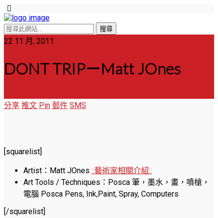
22 11 月, 2011
DONT TRIP－Matt JOnes
分享
推文
Pin
郵件
SMS
[squarelist]
Artist：Matt JOnes
::藝術家相關介紹::
Art Tools / Techniques：Posca 筆，墨水，畫，噴槍，
電腦 Posca Pens, Ink,Paint, Spray, Computers
[/squarelist]