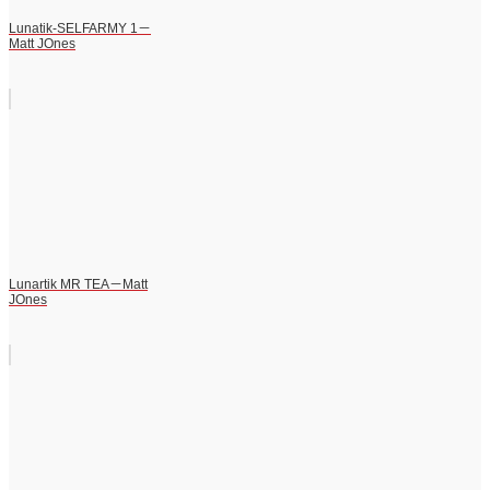
Lunatik-SELFARMY 1－
Matt JOnes
Lunartik MR TEA－Matt
JOnes