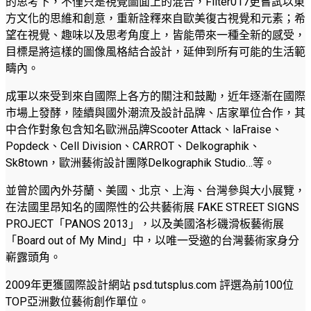
的思考下，不僅只是視覺圖面上的混合，Filter017更嘗試以東
方文化的思維和創意，重新詮釋來自歐美復古視覺和元素；希
望在視覺、趣味以及思考角度上，皆能帶來一種全新的感受，
目標是將這樣的圖像風格結合設計，延伸到所有可能的生活範
疇內。
成軍以來受到來自國際上各方的關注和鼓勵，近年逐漸在國際
市場上發酵，陸續與國外潮流及設計品牌、店家單位合作，其
中合作對象包含知名歐洲品牌Scooter Attack、laFraise、
Popdeck、Cell Division、CARROT、Delkographik、
Sk8town，歐洲藝術設計團隊Delkographik Studio…等。
並曾於國內外芬蘭、美國、北京、上海、台灣參與大小展覽，
在法國里昂知名的國際性的公共藝術展 FAKE STREET SIGNS
PROJECT「PANOS 2013」，以及美國洛杉磯滑板藝術展
「Board out of My Mind」中，以唯一受邀的台灣藝術家身分
嶄露頭角。
2009年更獲國際設計網站 psd.tutsplus.com 評選為前100位
TOP亞洲數位藝術創作單位。