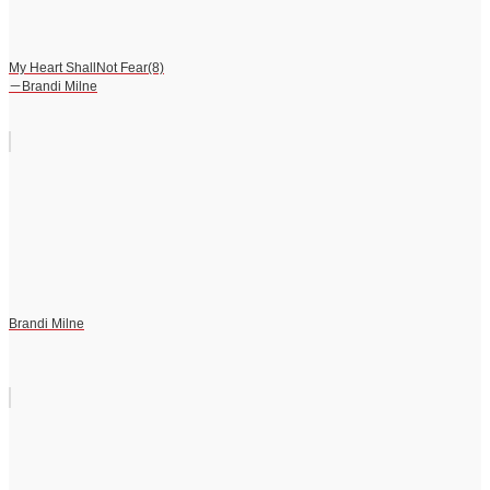
My Heart ShallNot Fear(8)
－Brandi Milne
Brandi Milne