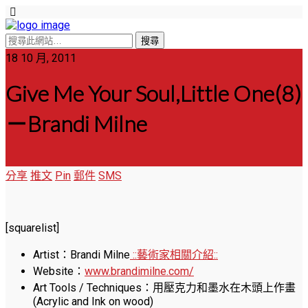
18 10 月, 2011
Give Me Your Soul,Little One(8)
－Brandi Milne
分享
推文
Pin
郵件
SMS
[squarelist]
Artist：Brandi Milne
::藝術家相關介紹::
Website：
www.brandimilne.com/
Art Tools / Techniques：用壓克力和墨水在木頭上作畫
(Acrylic and Ink on wood)