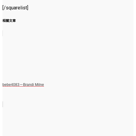
[/squarelist]
相關文章
bebe4083－Brandi Milne