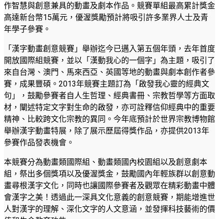
作智慧與創意兼具的動畫及劇本作品。競賽單組最高累計獎金
高達新台幣15萬元，優渥獎勵預計將吸引許多業界人士及青
年學子參賽。
「漢字動畫創意競賽」舉辦迄今已邁入第五個年頭，去年首度
開放國際組競賽，並以「漢動我心的一個字」為主題，吸引了
來自台灣、澳門、馬來西亞、英國等地的動畫與劇本創作者參
賽，成果豐碩。2013年競賽主題訂為「啟發我心靈的經典文
句」，鼓勵參賽者自人生哲理、經典書冊、宗教哲學等方面取
材，闡述特定文字對生命的啟發，亦可詮釋信仰經典中的重要
精神、比較跨文化宗教的異同。今年底預計於世界宗教博物館
舉辦漢字動畫特展，除了展示歷屆得獎作品，亦提供2013年
參賽作品發表機會。
本競賽分為動畫類國際組、動畫類國內校園組以及創意劇本
組，祭出多個獎項以及優渥獎金，鼓勵國內年輕族群以創意動
畫尋根漢字文化，同時也讓國際參賽者及觀眾在精彩動畫中體
會漢字之美！透過此一深具文化意義的創意競賽，期能增進世
人對漢字的理解、深化文字的人文意涵，並發揮科技藝術的價