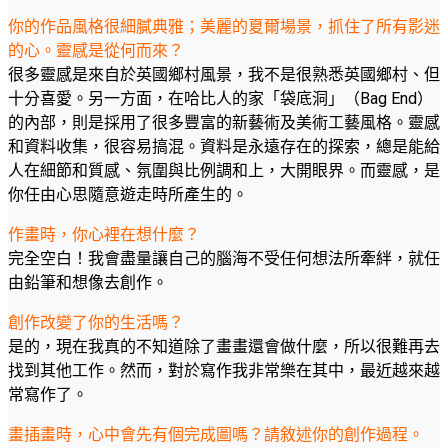
你的作品風格很細膩典雅；美麗的夏爾場景，抓住了所有影迷
的心。靈感是從何而來？
很多靈感是來自於英國鄉村風景，我不是很熟悉英國鄉村、但
十分喜愛。另一方面，在哈比人的家「袋底洞」（Bag End）
的內部，則是採用了很多豐富的新藝術及美術工藝風格。靈感
和資料收集，很容易搞混。資料是永遠存在的探索，總是能給
人在細節和質感、氛圍與比例調和上，大開眼界。而靈感，是
你任由心思隨意遊走時所產生的。
作畫時，你心裡在想什麼？
完全空白！我會盡量讓自己的腦海不受任何想法所牽絆，就任
由鉛筆和想像去創作。
創作改變了你的生活嗎？
是的，現在我真的不知道除了畫畫還會做什麼，所以很難再去
找到其他工作。然而，對於寫作我非常樂在其中，最近越來越
常寫作了。
畫插畫時，心中會先有個完成圖嗎？請敘述你的創作過程。