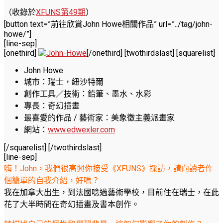
（收錄於
XFUNS第49期
）
[button text=”前往欣賞John Howe相關作品” url=”../tag/john-
howe/”]
[line-sep]
[onethird]
[/onethird] [twothirdslast] [squarelist]
John Howe
城市：瑞士，紐沙特爾
創作工具／技術：鉛筆、墨水、水彩
專長：奇幻插畫
最喜愛的作品 / 藝術家：美象徵主義派畫家
網站：
www.edwexler.com
[/squarelist] [/twothirdslast]
[line-sep]
嗨！John，我們很高興你接受《XFUNS》採訪，請向讀者作
個簡單的自我介紹，好嗎？
我在加拿大出生，到法國唸過藝術學校，目前住在瑞士，在此
花了大半時間在奇幻插畫及書本創作。