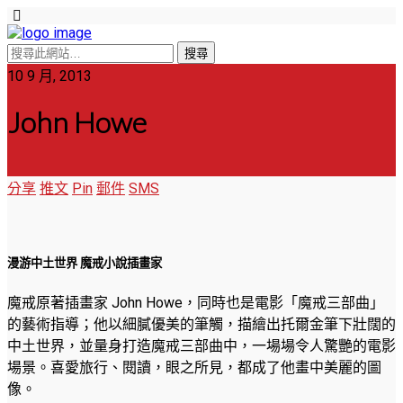
10 9 月, 2013
John Howe
分享
推文
Pin
郵件
SMS
漫游中土世界 魔戒小說插畫家
魔戒原著插畫家 John Howe，同時也是電影「魔戒三部曲」
的藝術指導；他以細膩優美的筆觸，描繪出托爾金筆下壯闊的
中土世界，並量身打造魔戒三部曲中，一場場令人驚艷的電影
場景。喜愛旅行、閱讀，眼之所見，都成了他畫中美麗的圖
像。