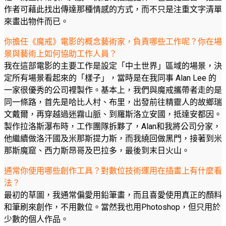
作者可藉此找出傳達那種情感的方式，而不只是注重文字清單
來畫出物件而已。
你擔任《魔戒》電影的概念藝術家，負責哪些工作呢？你在場
景與藝術上如何協助工作人員？
我在這部電影的主要工作是設定「中土世界」區域的場景，決
定所有場景看起來的「樣子」，當時是在我同事 Alan Lee 的
一家很優秀的公司裡製作。基本上，我們與魔戒攜帶者走的是
同一條路，首先是哈比人村、布里，出發前往精靈人的故鄉瑞
文戴爾，再穿越過迷霧山脈、到羅斯洛立安國，抵達安都因。
製作拉洛斯瀑布時，工作團隊拆夥了，Alan和我將公司分家，
他繼續做洛汗國及米那斯提力斯，而我繞回做黑門，接著到米
那斯魔窟、西力斯昂哥及巴拉多，最後到末日火山。
通常你使用哪些創作工具？對數位技術運用在插畫上有什麼看
法？
最初的草圖，我通常偏愛用鉛筆畫，而且喜愛使用真正的顏料
和筆刷來創作，不用數位。當然我也用Photoshop，但只用於
少數的個人作品。