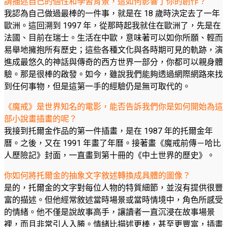
請描述自己的個性和學習背景，這如何影響了你的創作？
我認為自己做過最棒的一件事，就是在 18 歲時決定去了一年
歐洲。這回溯到 1997 年，從那時起我就住在歐洲了，先是在
法國、目前在瑞士。生活在中歐，意味著可以如你所願、輕而
易舉地擁抱所有歷史；這些各種文化與各時期可見的軌跡，演
進成最悠久的神話與傳奇的西方世界一部分，你都可以親身體
驗。那是很棒的啟發。如今，雖說我們能夠透過網際網路來找
到任何事物，但是這第一手的經驗仍是無可取代的。
《魔戒》是世界知名的電影，能否告訴我們你是如何開始為這
部小說畫插畫的呢？
我接到托爾金作品的第一件插畫，是在 1987 年的托爾金年
曆。之後，又在 1991 年畫了年曆。接著畫《魔戒前傳－哈比
人歷險記》封面，一直畫到第十冊的《中土世界的歷史》。
你如何將托爾金的抽象文字敘述轉換成具體的圖像？
是的，托爾金的文字對每位人物的特質細節，並沒有提供很豐
富的描述。但他經常敘述當時場景或當時情境中，角色所感受
的情緒。他不僅是說故事高手，讓讀者一直沉浸在故事場景
裡，而且非常引人入勝。情緒比描述更棒，甚至更豐富，插畫