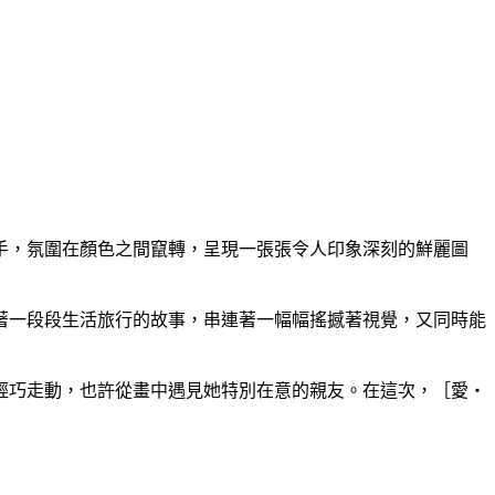
手，氛圍在顏色之間竄轉，呈現一張張令人印象深刻的鮮麗圖
著一段段生活旅行的故事，串連著一幅幅搖撼著視覺，又同時能
輕巧走動，也許從畫中遇見她特別在意的親友。在這次，［愛‧