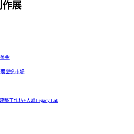
創作展
萬美金
一步擴展營造市場
築工作坊+人嶼Legacy Lab