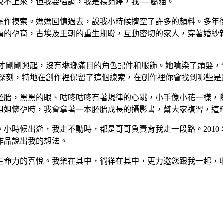
說不上來，但我要強調，我是楊茹婷，我──屬貓。
操作摸索。媽媽回憶過去，說我小時候擠空了許多的顏料。多年
的孕育，古埃及王朝的重生期盼，互動密切的家人，穿著婚紗新娘
ay 才剛剛興起，沒有琳瑯滿目的角色配件和服飾。她噴染了頭
象深刻，特地在創作裡保留了這個線索，在創作裡你會找到哪些是
胚胎，黑黑的眼、咕咚咕咚有著規律的心跳，小手像小花一樣，
姐懷孕時，我會拿著一本胚胎成長的攝影書，幫大家複習，這時
小時候出遊，我走不動時，都是哥哥負責背我走一段路。2010
作品說出我的想法。
生命力的喜悅。我樂在其中，徜徉在其中，更力邀您跟我一起，