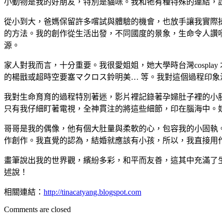
小動物是我的好朋友，特別是貓咪。我和牠有種特殊的連結，
從小到大，爸媽保留許多嚐試與體驗的機會，也放手讓我實際
的方法。我的創作從生活出發，不同國度的景象，生命令人讚嘆
源。
家人對我而言，十分重要。我很愛姐姐，她大學時台灣cospl
的楊戩或超時空要塞マクロス鈴明美… 等。我對這個過程印
我對生命育育的過程特別著迷，影片裡記錄著孕婦肚子裡的小
只有我仔細盯著電視，全神貫注的將這些細節，印在腦海中。姐
哥哥是我的偶像，他有個大肚量與柔軟的心，包容我的小固執。
作創作。我直覺的認為，結婚就應該有小孩，所以，我直接用
畫筆說出我的世界觀，繽紛多彩，和平而友善，這其中充滿了
述說！
相關連結：
http://tinacatyang.blogspot.com
Comments are closed