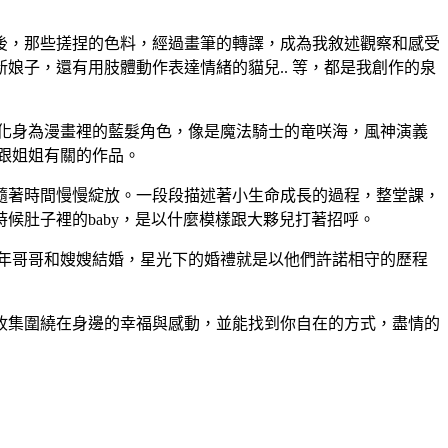
後，那些搓捏的色料，經過畫筆的轉譯，成為我敘述觀察和感受
子，還有用肢體動作表達情緒的貓兒.. 等，都是我創作的泉
髮，化身為漫畫裡的藍髮角色，像是魔法騎士的竜咲海，風神演義
跟姐姐有關的作品。
隨著時間慢慢綻放。一段段描述著小生命成長的過程，整堂課，
候肚子裡的baby，是以什麼模樣跟大夥兒打著招呼。
 年哥哥和嫂嫂結婚，星光下的婚禮就是以他們許諾相守的歷程
收集圍繞在身邊的幸福與感動，並能找到你自在的方式，盡情的