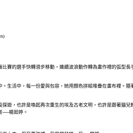
m)
舞比賽的選手快轉滑步移動，連續波浪動作轉為畫作裡的弧型長
中。生活中，每一份愛與包容，她用顏色拼組堆疊在畫布裡。隨
段探遊，也許是喚起再次重生的埃及古老文明，也許是跟著貓兒
──楊茹婷。