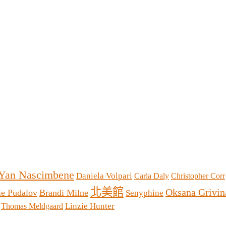
Yan Nascimbene
Daniela Volpari
Carla Daly
Christopher Corr
北美館
Oksana Grivin
ie Pudalov
Brandi Milne
Senyphine
Linzie Hunter
Thomas Meldgaard