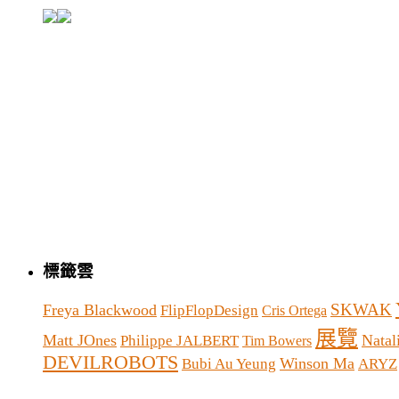
標籤雲
SKWAK
Freya Blackwood
FlipFlopDesign
Cris Ortega
展覽
Matt JOnes
Natal
Philippe JALBERT
Tim Bowers
DEVILROBOTS
Winson Ma
Bubi Au Yeung
ARYZ