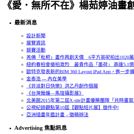
《愛．無所不在》楊茹婷油畫
最新消息
設計新聞
展覽資訊
競賽活動
羌佛「枇杷」畫作再創天價 6平方英呎拍出1020
紐約春拍會搶拍激烈 最貴作品「墨荷」 高達5.1億
歐特克發表新的BIM 360 Layout iPad App，進
金泰浩 --- 內在美學
《非派對日快樂》洪乙丹創作個展
《台灣舞孃—馬瑄攝影展》
北美館2015年第二屆X-site計畫優勝團隊「共時書寫建
公視紀錄觀點第10屆【觀點短片展】徵件中!
亞洲插畫年鑑計畫 – 徵稿辦法
Advertising 焦點訊息