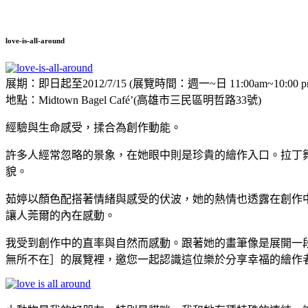
love-is-all-around
展期：即日起至2012/7/15 (展覽時間：週一~日 11:00am~10:00 p
地點：Midtown Bagel Café’(高雄市三民區明哲路33號)
經驗與生命感受，揉合為創作動能。
許多人經常忽略的景象，在她眼中則是珍貴的繪作入口。拉丁
貌。
茹婷以顏色配搭著情緒與感受的伏波，她的熱情也透露在創作
讓人莞爾的內在感動。
我受到創作中的直率與自然而感動。跟著她的畫筆像是展開一
無所不在］的展覽裡，邀您一起認識這位樂於分享幸福的繪作者