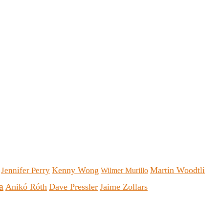
Kenny Wong
Martin Woodtli
Jennifer Perry
Wilmer Murillo
a
Anikó Róth
Dave Pressler
Jaime Zollars