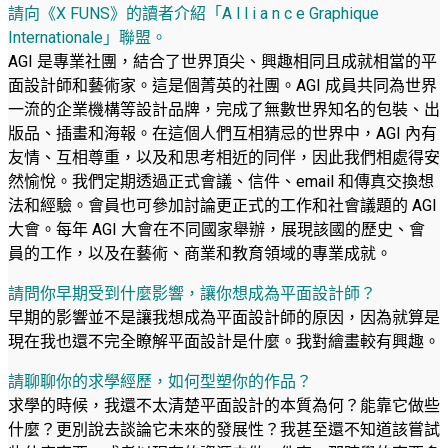
請向《X FUNS》的讀者介紹「A l l i a n c e Graphique
Internationale」聯盟。
AGI 是專業社團，結合了世界頂尖、興趣相同且成就相當的平
面設計師和藝術家。這是個菁英的社團。AGI 成員共同為世界
一流的企業機構等設計品牌，完成了無數世界知名的包裝、出
版品、插畫和海報。在這個人們互相猜忌的世界中，AGI 內有
友情、互相尊重，以及和思考相近的同伴，因此我們相處得安
然愉悅。我們定期透過正式會議、信件、email 和傳真交換想
法和經驗。會員也可參加討論更正式的工作和社會議題的 AGI
大會。每年 AGI 大會在不同國家舉辦，展現該國的歷史、會
員的工作，以及在藝術、商業和教育領域的專業成就。
請問你早期受到什麼影響，讓你想成為平面設計師？
早期的影響並不是讓我想成為平面設計師的原因，因為就算是
現在我也還不完全瞭解平面設計是什麼。我對繪畫較有興趣。
請聊聊你的求學經歷，如何型塑你的作品？
求學的時候，我還不太清楚平面設計的本質為何？能靠它做些
什麼？更別說去談論它未來的發展性？我甚至還不知道該嘗試