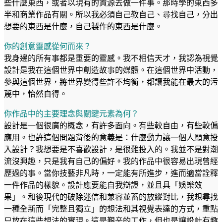
些什麼東西，或者以現有的資源去做一件事。那時學的東西多
半和商業作品有關。所以我必須自己教自己、尋找自己，分出
想要的東西是什麼，自己製作的東西是什麼。
你的創意靈感從何而來？
我身邊的所有事都是重要的靈感。我不相信天才，我認為視覺
設計是我在這個世界中創造故事的媒體。在這個世界中活動，
參與這個世界，將世界變得些許不均衡，都讓我能在最大的污
蔑中，怡然自得。
你作品中的主要理念與關鍵元素為何？
設計是一個很廣的概念，有許多面向。有些較自由，有些較偏
應用。也許這個問題背後的意義是：什麼動力讓一個人願意投
入設計？我想要是不喜歡設計，是很難投入的。我並不是對潮
流沒興趣，只是我有自己的偏好。我的作品中很容易出現曾經
歷過的事。當你技藝非凡時，一定能有所進步，進而適當詮釋
一件作品的樣貌。設計應要能自我辯證，並且具「娛樂效
果」。和後現代的破除迷信和兼容並蓄的放縱對比，我想尋找
一種全新而「完整且獨立」的想法和其視覺表達的方式，重點
只放在這些想法的實現。這是艱辛的工作，但也是讓設計有趣