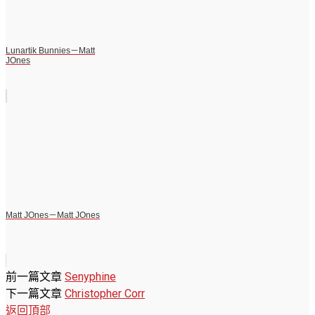
Lunartik Bunnies－Matt
JOnes
Matt JOnes－Matt JOnes
前一篇文章
Senyphine
下一篇文章
Christopher Corr
返回頂部