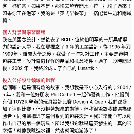
有一杯好茶。如果不是，那快去燒壺開水，拉一把椅子過來！
如果你正在泡茶，我的是「英式早餐茶」，搭配著牛奶和兩顆
糖。
個人背景與學習歷程
我在英國念設計，然後去了 BCU，位於伯明罕的一所具領導
力的設計大學。我在那裡念了 3 年的工業設計，從 1996 年到
1999年。離開大學之後，我做了一些設計工作，主要是禮物
包裝工業，設計奇奇怪怪的產品和概念物件。過了一段時間以
後，2002 年，我終於成立了自己的 Lunartik。
投入公仔設計領域的過程
這個嘛，這是個有趣的故事，我想我是不小心入行的；2004 /
5 年，我和一位好朋友 Phil Corbett 一起作藝術工作，他提到
有個 TOY2R 舉辦的玩具設計比賽 Design-A-Qee，我們都參
加了這個比賽，但沒抱著想贏的期待。但我很驚訝我被選為優
勝者，同時還構思了這個系列的包裝設計。我非常開心可以創
作出自己的第一個玩具。所以我想它就是這麼發生的，真的很
幸運！就像我跳進水裡，然後就開始游泳了！