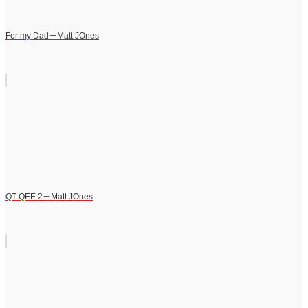
For my Dad－Matt JOnes
QT QEE 2－Matt JOnes