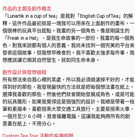
作品的主題及創作概念
「Lunartik in a cup of tea」是我對「English Cup ofTea」的解
釋，這件作品最初就是一塊我可以用來在上面創作的畫布，一
個很棒的玩具平台起點。我畫的另一個角色，像是剛誕生的
「Freak in a Hat」，是我生命故事的一部份，我畫的每一個角
色，對我來說都有個人的意義，我尚未找到一個完美的平台來
發表這個故事，但我想早晚會的。我不喜歡太強求每件事，我
想應該讓它順其自然發生，就如同生命本身。
創作設計與發想過程
所有想法來自我心裡的某處，所以我必須過濾掉不好的，才能
得到好的那些，我發現最快的方法就是把每個想法畫在紙上，
選擇我喜歡的那些，然後他們就會開始發展成角色，或是可能
的玩具雛形，如果我覺得這是個強烈的設計。我總是帶著一枝
筆和素描本，喜歡搭乘大眾交通工具旅行，主要是搭乘火車，
一個月至少 6 小時，我會遠離電腦，這讓我能夠將所有的創
意畫在紙上，不用分心。
Custom Tea Tour 活動的有趣經驗