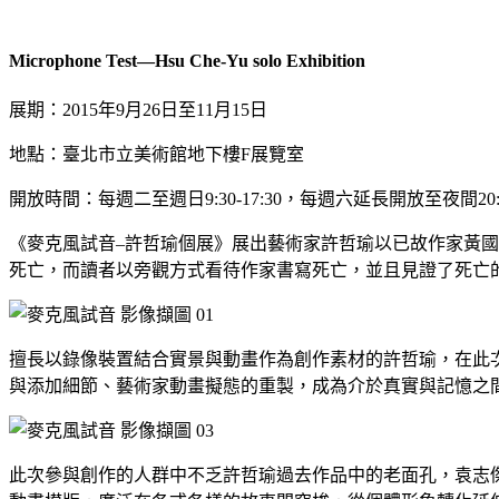
Microphone Test—Hsu Che-Yu solo Exhibition
展期：2015年9月26日至11月15日
地點：臺北市立美術館地下樓F展覽室
開放時間：每週二至週日9:30-17:30，每週六延長開放至夜間20:
《麥克風試音–許哲瑜個展》展出藝術家許哲瑜以已故作家黃
死亡，而讀者以旁觀方式看待作家書寫死亡，並且見證了死亡
擅長以錄像裝置結合實景與動畫作為創作素材的許哲瑜，在此
與添加細節、藝術家動畫擬態的重製，成為介於真實與記憶之
此次參與創作的人群中不乏許哲瑜過去作品中的老面孔，袁志