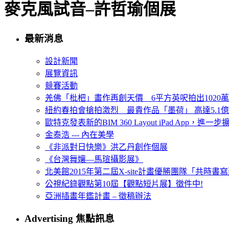
麥克風試音–許哲瑜個展
最新消息
設計新聞
展覽資訊
競賽活動
羌佛「枇杷」畫作再創天價 6平方英呎拍出1020
紐約春拍會搶拍激烈 最貴作品「墨荷」 高達5.1億
歐特克發表新的BIM 360 Layout iPad App，進
金泰浩 --- 內在美學
《非派對日快樂》洪乙丹創作個展
《台灣舞孃—馬瑄攝影展》
北美館2015年第二屆X-site計畫優勝團隊「共時書寫建
公視紀錄觀點第10屆【觀點短片展】徵件中!
亞洲插畫年鑑計畫 – 徵稿辦法
Advertising 焦點訊息