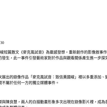
30
國峻短篇散文《麥克風試音》為靈感發想，重新創作的影像敘事
的發生，此一事件引發藝術家對於作品與觀看關係產生進一步探
次展出的錄像作品「麥克風試音：致信黃國峻」裡以多重添加、
間不屬於任何一方的獨立媒體事件。
傑與陳良慧，兩人的白描動畫形象多次出現在錄像影片裡，成為