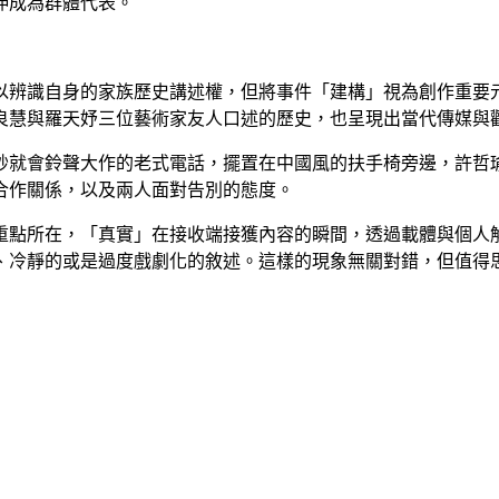
伸成為群體代表。
以辨識自身的家族歷史講述權，但將事件「建構」視為創作重要
良慧與羅天妤三位藝術家友人口述的歷史，也呈現出當代傳媒與
秒就會鈴聲大作的老式電話，擺置在中國風的扶手椅旁邊，許哲
合作關係，以及兩人面對告別的態度。
重點所在，「真實」在接收端接獲內容的瞬間，透過載體與個人
、冷靜的或是過度戲劇化的敘述。這樣的現象無關對錯，但值得