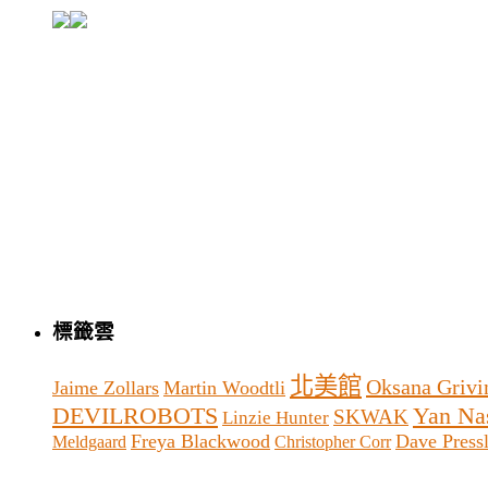
標籤雲
北美館
Oksana Grivi
Jaime Zollars
Martin Woodtli
Yan Na
DEVILROBOTS
SKWAK
Linzie Hunter
Freya Blackwood
Dave Pressl
Meldgaard
Christopher Corr