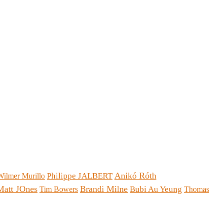
Anikó Róth
Philippe JALBERT
Wilmer Murillo
Matt JOnes
Brandi Milne
Bubi Au Yeung
Tim Bowers
Thomas