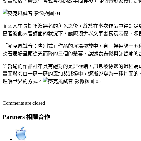
動畫模版，廣泛在各式各樣的故事間穿梭，從個體形象轉化延
而兩人在長期扮演無名的角色之後，終於在本次作品中得到足
寫者彼此未曾謀面的狀況下，讓陳琬尹以文字書寫袁志傑、陳
「麥克風試音：告別式」作品的展場擺放中，有一架每隔十五
應著展場盡頭從天而降的三個的懸幕，講述袁志傑與許哲瑜的
許哲瑜的作品裡不具有絕對的是非極端，訊息被傳遞的過程為
畫面與旁白一層一層的添加與減損中，逐漸蛻變為一種片面的
理解世界的方式。
Comments are closed
Partners 相關合作