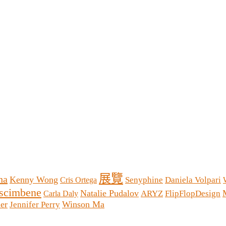
展覽
na
Kenny Wong
Senyphine
Daniela Volpari
Cris Ortega
scimbene
Natalie Pudalov
ARYZ
FlipFlopDesign
Carla Daly
er
Winson Ma
Jennifer Perry