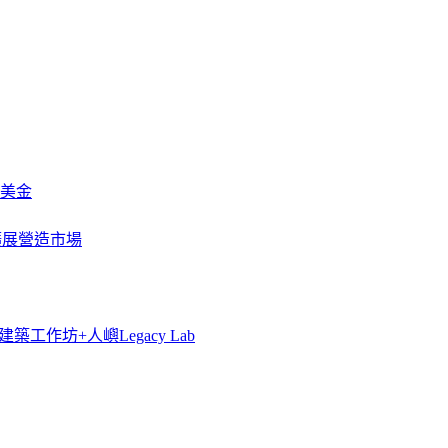
萬美金
一步擴展營造市場
築工作坊+人嶼Legacy Lab