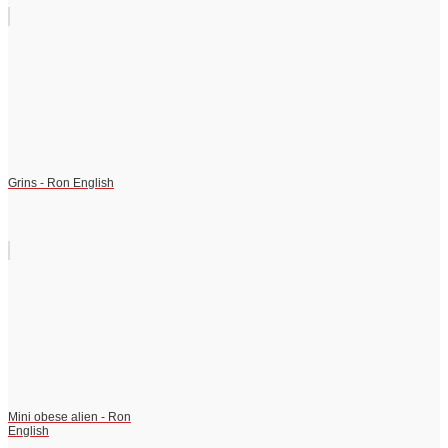
Grins - Ron English
Mini obese alien - Ron
English