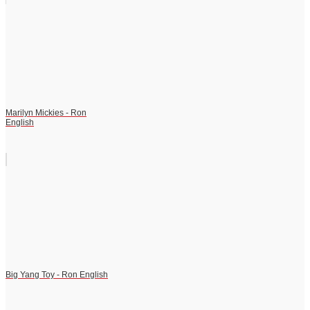
Marilyn Mickies - Ron
English
Big Yang Toy - Ron English