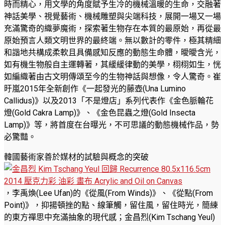
時而精心，用文學的角度賦予生冷的機械溫暖的生命，交融著
神話美學、視覺藝術、機械雕塑與尖端科技，展開一場又一場
充滿驚奇的織夢魔術，探索著生物存在本質的最原始，再從最
原始預言人類文明世界的最終端。無以數計的零件，極其精細
和諧地共構成柔軟且具備感知反應的動態生命體，曖曖含光，
如有機生物般自主運轉著，其緩緩律動的美學，栩栩如生，恍
如編織著由古文明傳頌至今的生物神話與想像，令人驚奇。崔
旴嵐2015年全新創作《一起發光的藤壺(Una Lumino
Callidus)》以及2013「不是燈店」系列代表作《金色脈輪花
燈(Gold Cakra Lamp)》、《金色昆蟲之燈(Gold Insecta
Lamp)》等，將首度在台曝光，不可思議的動態機械作品，勢
必驚豔。
韓國藝術家善於媒材的試驗與概念的突破
，李禹煥(Lee Ufan)的《從風(From Winds)》、《從點(From
Point)》，抑揚頓挫的點、線筆觸，留住風，留住時光，簡練
的東方禪思中充滿抽象的現代感；金昌烈(Kim Tschang Yeul)