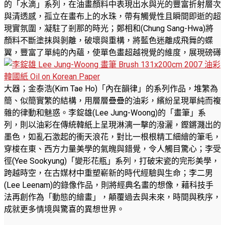
的「水滴」系列，在油畫顏料中表現出水與光的豐富折射層次
與清透感，孤立在畫布上的水珠，帶有觸覺性且瞬間即逝的超
現實氛圍，凝駐了剎那的時光；鄭相和(Chung Sang-Hwa)將
顏料不斷塗抹與剝離，破壞與重構，將藍色迷離成飛舞的蝶
翼，豐富了單純的內蘊，使單色畫超越視覺的維度，展現磅礡
大器；金泰浩(Kim Tae Ho)「內在韻律」的系列作品，堆繁為
簡、似簡實繁的結構，用層層疊疊的油彩，繽紛呈現單純而複
雜的律動和魅惑。李錠雄(Lee Jung-Woong)的「畫筆」系
列，則以油彩在傳統韓紙上呈現淋漓一擊的潑灑，鏗鏘濺出的
墨色，如亂石激起的衝天浪花，對比一根根精工細繪的筆毛，
穿梭在東、西方力量美學的氣魄與錯覺，令人觸目驚心；李受
徑(Yee Sookyung)「變形花瓶」系列，打破宋瓷的完形美學，
跨越時空，在古媒材中重塑嶄新的時代經驗與生命；李二男
(Lee Leenam)的錄像作品，則將經典名畫的想像，藉科技手
法再創作為「動態的繪畫」，顛覆過去與未來，時間與秩序，
成就更多情境與驚喜的異想世界。