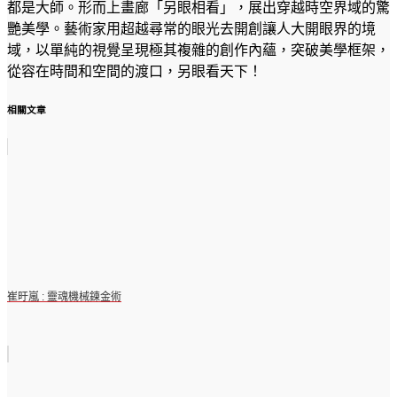
都是大師。形而上畫廊「另眼相看」，展出穿越時空界域的驚
艷美學。藝術家用超越尋常的眼光去開創讓人大開眼界的境
域，以單純的視覺呈現極其複雜的創作內蘊，突破美學框架，
從容在時間和空間的渡口，另眼看天下！
相關文章
崔旴嵐 : 靈魂機械鍊金術